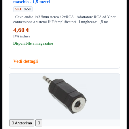
Notebook

maschio - 1,5 metri
PC

SKU:
3650
Tablet
- Cavo audio 1x3.5mm stereo / 2xRCA - Adattatore RCA ad Y per
USB

connessione a sistemi HiFi/amplificatori - Lunghezza: 1,5 mt
4,60 €
Notebook
Mostra tutti i prodotti
ACER
IVA inclusa
APPLE
Disponibile a magazzino
ASUS
DELL
HP
IBM/LENOVO
Vedi dettagli
MICROSOFT
SAMSUNG
SONY
TOSHIBA
Universali
PC
Mostra tutti i prodotti
ATX 3.0
ATX Certificati
ATX Standard
MICRO-ATX

Anteprima

USB
Mostra tutti i prodotti