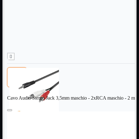
Informatica
Mostra tutti i prodotti
Accessori

Adattatore

Alimentatori

Assemblaggio

Audio

Bay

Box Esterni
Cabinet

Cavi

Contenitori

CPU

Dissipatori

Cavo Audio Stereo Jack 3,5mm maschio - 2xRCA maschio - 2 met
Hard Disk

Laboratorio

MainBoard

Masterizzatori

MediaPlayer
Memorie
