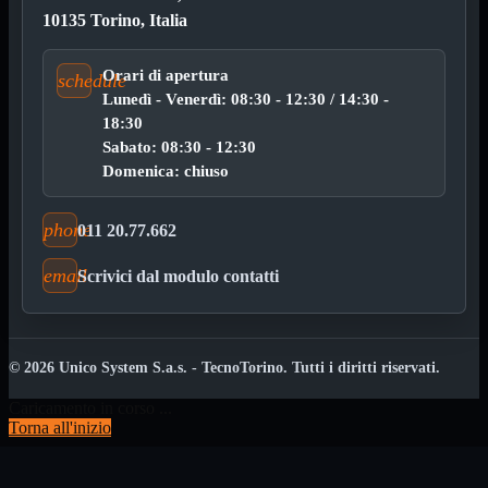
Kit Wireless
10135 Torino, Italia
Kit Wireless con Touch
Mini
USB
Orari di apertura
schedule
Lunedì - Venerdì: 08:30 - 12:30 / 14:30 -
MainBoard
Mostra tutti i prodotti
AMD
18:30

Sabato: 08:30 - 12:30
INTEL

Domenica: chiuso
AMD
Mostra tutti i prodotti
AM4
phone
AM5
011 20.77.662
INTEL
Mostra tutti i prodotti
email
Scrivici dal modulo contatti
1700
Masterizzatori
Mostra tutti i prodotti
Blu-Ray
Esterni
© 2026 Unico System S.a.s. - TecnoTorino. Tutti i diritti riservati.
Interni
Notebook
Caricamento in corso ...
Torna all'inizio
Memorie
Mostra tutti i prodotti
Desktop

Notebook