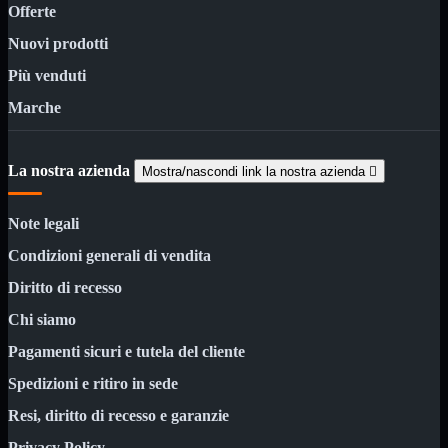
Minuteria
Offerte
Porta CD
Nuovi prodotti
CPU
Mostra tutti i prodotti
Più venduti
AMD

INTEL

Marche
AMD
Mostra tutti i prodotti
AM4
La nostra azienda
Mostra/nascondi link la nostra azienda

AM5
INTEL
Mostra tutti i prodotti
Note legali
Socket 1700
Socket 1851
Condizioni generali di vendita
Audio
Mostra tutti i prodotti
Diritto di recesso
Auricolari
Cuffie Bluetooth
Chi siamo
Cuffie Microfono
PCI Audio
Pagamenti sicuri e tutela del cliente
USB Audio
Spedizioni e ritiro in sede
Tablet
Mostra tutti i prodotti
Resi, diritto di recesso e garanzie
4G-LTE
Accessori
Privacy Policy