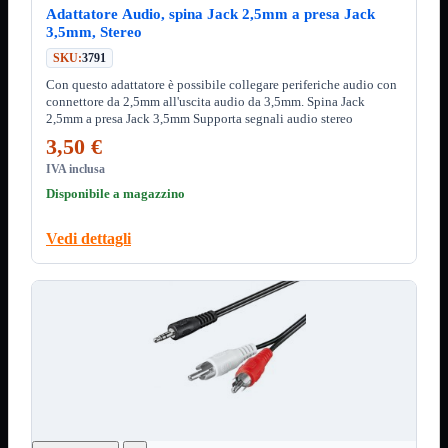
12Volt
Adattatore Audio, spina Jack 2,5mm a presa Jack
220Volt
3,5mm, Stereo
SKU:
3791
Pulizia
Mostra tutti i prodotti
Salviette
Con questo adattatore è possibile collegare periferiche audio con
Spray
connettore da 2,5mm all'uscita audio da 3,5mm. Spina Jack
2,5mm a presa Jack 3,5mm Supporta segnali audio stereo
Accessori
Mostra tutti i prodotti
3,50 €
Borse Notebook

IVA inclusa
Docking Station
Disponibile a magazzino
HUB USB

Joypad Joystick
Lettore di Memorie
Vedi dettagli
Lettori Barcode
Supporti Notebook
Supporti PC
Borse Notebook
Mostra tutti i prodotti
da 12" a 15,6"
meno di 12"
superiore a 15,6"
HUB USB
Mostra tutti i prodotti
2.0