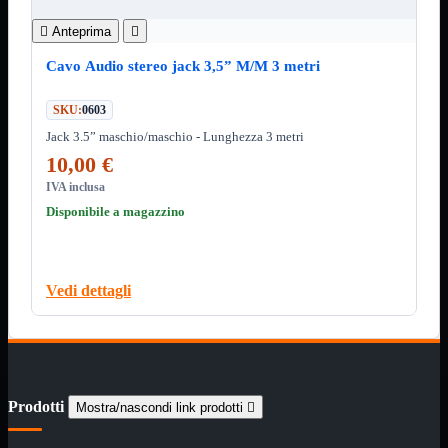
ChipSet
Hard Disk

Anteprima

Ventole

Ventole CPU
Cavo Audio stereo jack 3,5” M/M 3 metri
Ventole
Mostra tutti i prodotti
SKU:
0603
40x40
50x50
Jack 3.5” maschio/maschio - Lunghezza 3 metri
60x60
10,00 €
70x70
80x80
IVA inclusa
92x92
Disponibile a magazzino
120x120
140x140
Cavi
PCI
Vedi dettagli
Viti
Supporti
Mostra tutti i prodotti
CDROM
DVD-R
DVD+R
Prodotti
Mostra/nascondi link prodotti

Contenitori
Mostra tutti i prodotti
Hard Disk