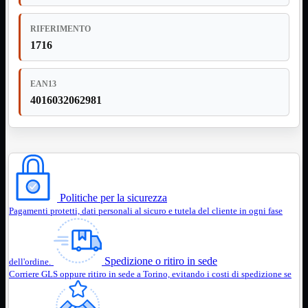
NVMe to PCIe
NVMe to USB3
RIFERIMENTO
Parallela to Seriale
1716
PS2
Seriale to Parallela
Switch USB2
EAN13
USB
USB Type-C
4016032062981
USB2 Interni
USB3 Interni
VGA to LAN
Laboratorio
Mostra tutti i prodotti
Alimentazione
Cavi Test
Colla
Politiche per la sicurezza
Detergenti
Pagamenti protetti, dati personali al sicuro e tutela del cliente in ogni fase
Magnetizzatori
Misuratori
Misurazione
Nastro
Spedizione o ritiro in sede
dell'ordine.
Saldatura
Corriere GLS oppure ritiro in sede a Torino, evitando i costi di spedizione se
Spray
Taglio
Utensili