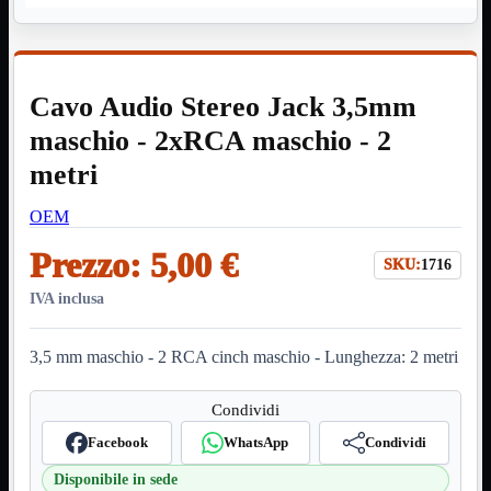
HDMI Switch
KVM
Prolunga

Telefono
TEST
Cavo Audio Stereo Jack 3,5mm
USB Type-C
USB2
maschio - 2xRCA maschio - 2

USB3

metri
VGA

OEM
Alimentazione
Mostra tutti i prodotti
220Volt
Prezzo:
5,00 €
Molex
SKU:
1716
Prolunga
IVA inclusa
Sata
VGA
3,5 mm maschio - 2 RCA cinch maschio - Lunghezza: 2 metri
USB2
Mostra tutti i prodotti
A/A Maschio
Micro
Condividi
Mini
OTG
Facebook
WhatsApp
Condividi
Prolunga
Stampante
Disponibile in sede