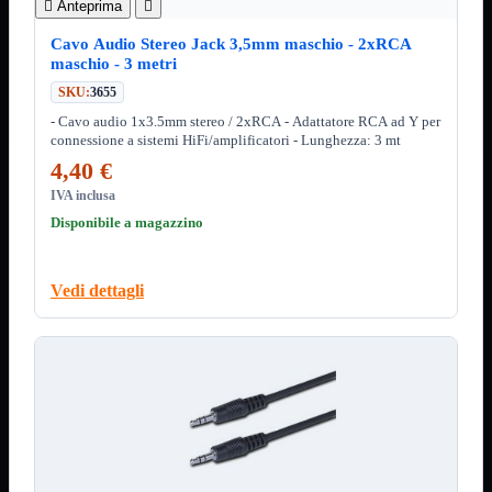
3.0

Anteprima

Type C
Cavo Audio Stereo Jack 3,5mm maschio - 2xRCA
Stampanti
Mostra tutti i prodotti
maschio - 3 metri
Etichettatrici
SKU:
3655
Inkjet

- Cavo audio 1x3.5mm stereo / 2xRCA - Adattatore RCA ad Y per
Laser

connessione a sistemi HiFi/amplificatori - Lunghezza: 3 mt
4,40 €
Inkjet
Mostra tutti i prodotti
Multifunzione
IVA inclusa
Disponibile a magazzino
Laser
Mostra tutti i prodotti
BN
Cabinet
Mostra tutti i prodotti
Vedi dettagli
Con Alimentatore
Senza Alimentatore
Speaker
Mostra tutti i prodotti
Alimentazione USB
Microfono
Portatili Bluetooth
Sistema 2.1
Dissipatori
Mostra tutti i prodotti