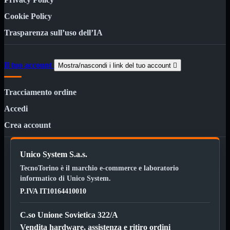
Custodie
Supporti
Cookie Policy
Software
Mostra tutti i prodotti
Trasparenza sull’uso dell’IA
Antivirus
Controllo Parentale
Gestionale
Il tuo account
Mostra/nascondi i link del tuo account

Licenza Digitale
Sistemi Operativi
Tracciamento ordine
Hard Disk
Mostra tutti i prodotti
Esterni
Accedi
Sata 2,5
Sata 3,5
Crea account
Sata 3,5 Server
SSD 2,5
SSD Esterni
Unico System S.a.s.
SSD M.2
TecnoTorino è il marchio e-commerce e laboratorio
SSD NVMe
informatico di Unico System.
Tastiere
Mostra tutti i prodotti
P.IVA IT10164410010
Bluetooth
Gomma
Illuminate
C.so Unione Sovietica 322/A
Kit 2 in 1
Vendita hardware, assistenza e ritiro ordini