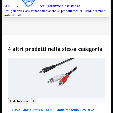
Resi, garanzie e assistenza
sei in zona.
Assemblaggio
Mostra tutti i prodotti
Resi, garanzie e assistenza chiari anche su prodotti tecnici, OEM, ricambi e
Basette
professionali.
Binari Hard Disk
Fascette
Guaina Termorestringente
Pasta Termica
Staffa

Staffa
Mostra tutti i prodotti
4 altri prodotti nella stessa categoria
E-Sata
Parallela
Seriale
USB
UPS
Mostra tutti i prodotti
Batterie
Cavi Alimentazione
Connettori
Gruppi
Multiprese

Anteprima

Alimentatori
Mostra tutti i prodotti
5Volts
Cavo Audio Stereo Jack 3,5mm maschio - 2xRCA