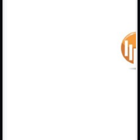
3G WiFi
4G WiFi
ADSL2 WiFi
Cablati
WiFi
Ripetitore WiFi
Mostra tutti i prodotti
Doppia Banda
Singola Banda
Scheda di Rete
Mostra tutti i prodotti
PCI
PCI-Express
Switch Rete
Mostra tutti i prodotti
10/100/1000Mps
10Gbit
Cavi
Mostra tutti i prodotti
Alimentazione

Dati

Display Port
DVI
HDMI