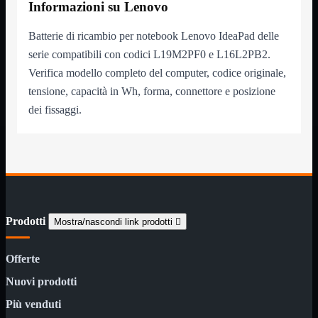
Informazioni su Lenovo
Monitor

Mouse

Batterie di ricambio per notebook Lenovo IdeaPad delle
Networking

serie compatibili con codici L19M2PF0 e L16L2PB2.
Pulizia

Verifica modello completo del computer, codice originale,
Schede

tensione, capacità in Wh, forma, connettore e posizione
Software

dei fissaggi.
Speaker

Stampanti

Supporti

Tablet

Tastiere

UPS

Varie
Prodotti
Mostra/nascondi link prodotti

Webcam
Networking
Mostra tutti i prodotti
Offerte
Access Point

Nuovi prodotti
Antenne WiFi
Firewall
Più venduti
NAS