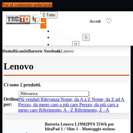
Vai al contenuto principale

Tutto
Antifurto
Cablaggio Rete

Computer

Home
Ricambi
Batterie Notebook
Consumabili per stampanti
Lenovo

Domotica

Lenovo
Elettricita

Informatica

Materiale Ufficio

Ci sono 2 prodotti.
Ricambi

Rilevanza
Ricondizionati

Ordina
Più venduti
Rilevanza
Nome, da A a Z
Nome, da Z ad A
Servizi

per:
Prezzo, da meno caro a più caro
Prezzo, da più caro a
Telefoni

meno caro
Riferimento, A - Z
Riferimento, Z - A
Videosorveglianza

Batteria Lenovo L19M2PF0 35Wh per
Domotica
Mostra tutti i prodotti
IdeaPad 1 / Slim 1 - Montaggio escluso.
ZigBee