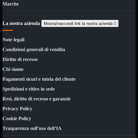
NAS Ricondizionato
Marche
PowerLine
Ripetitore WiFi

Router

La nostra azienda
Mostra/nascondi link la nostra azienda

Scheda di Rete

Switch POE
Note legali
Switch Rete

VOIP

Condizioni generali di vendita
WiFi

Diritto di recesso
Access Point
Mostra tutti i prodotti
Chi siamo
Uso Esterno
Uso Interno
Pagamenti sicuri e tutela del cliente
WiFi
Mostra tutti i prodotti
Spedizioni e ritiro in sede
PCI
Resi, diritto di recesso e garanzie
PCI-Express
USB
Privacy Policy
VOIP
Mostra tutti i prodotti
Cookie Policy
Adattatori
Telefoni
Trasparenza sull’uso dell’IA
Router
Mostra tutti i prodotti