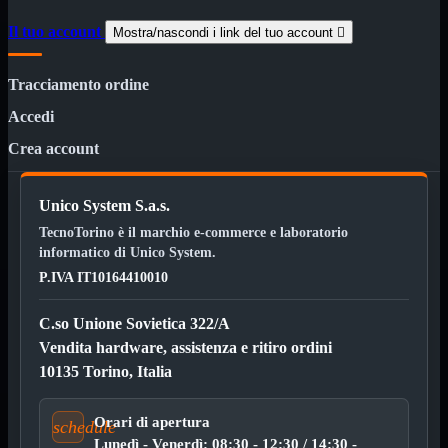
3G WiFi
Il tuo account
4G WiFi
Mostra/nascondi i link del tuo account

ADSL2 WiFi
Cablati
Tracciamento ordine
WiFi
Accedi
Ripetitore WiFi
Mostra tutti i prodotti
Doppia Banda
Crea account
Singola Banda
Scheda di Rete
Mostra tutti i prodotti
Unico System S.a.s.
PCI
PCI-Express
TecnoTorino è il marchio e-commerce e laboratorio
informatico di Unico System.
Switch Rete
Mostra tutti i prodotti
P.IVA IT10164410010
10/100/1000Mps
10Gbit
C.so Unione Sovietica 322/A
Cavi
Mostra tutti i prodotti
Vendita hardware, assistenza e ritiro ordini
Alimentazione

10135 Torino, Italia
Dati

Display Port
DVI
Orari di apertura
schedule
HDMI
Lunedì - Venerdì: 08:30 - 12:30 / 14:30 -