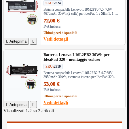
SKU:
2824
Informatica
Mostra tutti i prodotti
Batteria compatibile Lenovo L19M2PF0 7,5–7,6V
4670mAh 35Wh (2 celle) per IdeaPad 1 e Slim 1: 1-
Accessori

11ADA05/1-14ADA05 e 1-11AST-05/1-14AST-05
72,00 €
Adattatore

IVA inclusa
Alimentatori

Ultimi pezzi disponibili
Assemblaggio

Vedi dettagli

Anteprima

Audio

Bay
Box Esterni
Batteria Lenovo L16L2PB2 30Wh per
IdeaPad 320 - montaggio escluso
Cabinet

Cavi
SKU:
2819

Batteria compatibile Lenovo L16L2PB2 7.4-7.68V
Contenitori

3950mAh 30Wh, ricambio interno per IdeaPad 320-
CPU

15IKB e altri modelli indicati.
53,00 €
Dissipatori

IVA inclusa
Hard Disk

Ultimi pezzi disponibili
Laboratorio

Vedi dettagli

Anteprima

MainBoard

Visualizzati 1-2 su 2 articoli
Masterizzatori

MediaPlayer
Memorie
