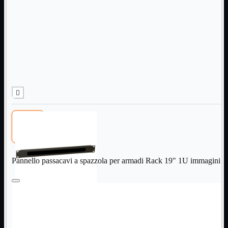
Informatica
Mostra tutti i prodotti
Accessori

Adattatore

Alimentatori

Assemblaggio

Audio

Bay

Box Esterni
Cabinet

Cavi

Contenitori

CPU

Dissipatori

Pannello passacavi a spazzola per armadi Rack 19" 1U immagini
Hard Disk

Laboratorio

MainBoard

Masterizzatori

MediaPlayer
Memorie
