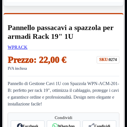
HDMI Switch
KVM
Prolunga

Telefono
TEST
Pannello passacavi a spazzola per
USB Type-C
USB2
armadi Rack 19" 1U

USB3

WPRACK
VGA

Prezzo:
22,00 €
Alimentazione
Mostra tutti i prodotti
SKU:
0274
220Volt
Molex
IVA inclusa
Prolunga
Sata
Pannello di Gestione Cavi 1U con Spazzola WPN-ACM-201-
VGA
B: perfetto per rack 19", ottimizza il cablaggio, protegge i cavi
USB2
Mostra tutti i prodotti
e garantisce ordine e professionalità. Design nero elegante e
A/A Maschio
Micro
installazione facile!
Mini
OTG
Condividi
Prolunga
Stampante
Facebook
WhatsApp
Condividi