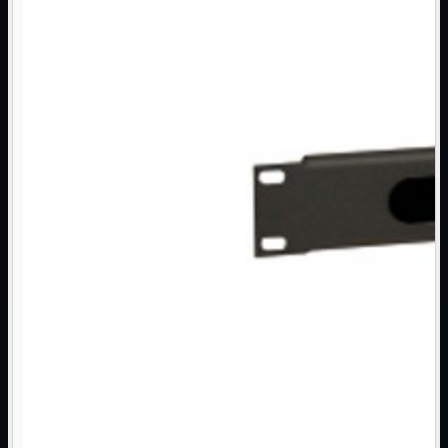
NAS Ricondizionato
PowerLine
Ripetitore WiFi

Router

Scheda di Rete

Switch POE
Switch Rete

VOIP

WiFi

Access Point
Mostra tutti i prodotti
Uso Esterno
Uso Interno
WiFi
Mostra tutti i prodotti
PCI
PCI-Express
USB
VOIP
Mostra tutti i prodotti
Adattatori
Telefoni
Router
Mostra tutti i prodotti