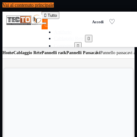
Vai al contenuto principale

Tutto
Antifurto
Cablaggio Rete

Computer

Home
Cablaggio Rete
Pannelli rack
Consumabili per stampanti
Pannelli Passacavi
Pannello passacavi a

Domotica

Elettricita

Informatica

Materiale Ufficio

Ricambi

Ricondizionati

Servizi

Telefoni

Videosorveglianza

Domotica
Mostra tutti i prodotti
ZigBee