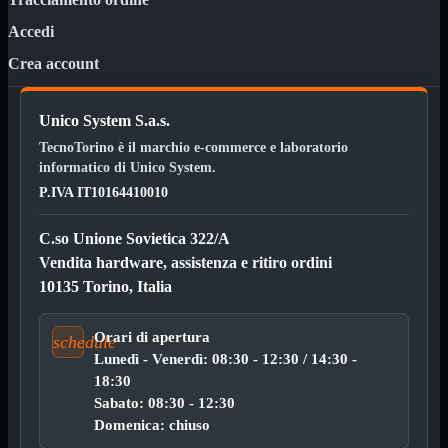

Pendrive

Accedi
SD - Micro SD
Crea account
Notebook
Mostra tutti i prodotti
SODDR
SODDR2
Unico System S.a.s.
SODDR3
TecnoTorino è il marchio e-commerce e laboratorio
SODDR4
informatico di Unico System.
SODDR5
P.IVA IT10164410010
Desktop
Mostra tutti i prodotti
DDR4
DDR4 Dual Channel
C.so Unione Sovietica 322/A
DDR5
Vendita hardware, assistenza e ritiro ordini
10135 Torino, Italia
Pendrive
Mostra tutti i prodotti
Sicurezza
Type C
Orari di apertura
schedule
USB 3.0
Lunedì - Venerdì: 08:30 - 12:30 / 14:30 -
Monitor
Mostra tutti i prodotti
18:30
Accessori
Sabato: 08:30 - 12:30
Domenica: chiuso
Mouse
Mostra tutti i prodotti