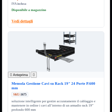
Minuteria
IVA inclusa
Porta CD
Disponibile a magazzino
CPU
Mostra tutti i prodotti
AMD

Vedi dettagli
INTEL

AMD
Mostra tutti i prodotti
AM4
AM5
INTEL
Mostra tutti i prodotti
Socket 1700
Socket 1851
Audio
Mostra tutti i prodotti
Auricolari

Anteprima

Cuffie Bluetooth
Cuffie Microfono
Mensola Gestione Cavi su Rack 19" 24 Porte P.600
PCI Audio
mm
USB Audio
SKU:
1675
Tablet
Mostra tutti i prodotti
soluzione intelligente per gestire accuratamente il cablaggio e
4G-LTE
mantenere in ordine i cavi all’interno di un armadio rack 19”
Accessori
profondo 600 mm