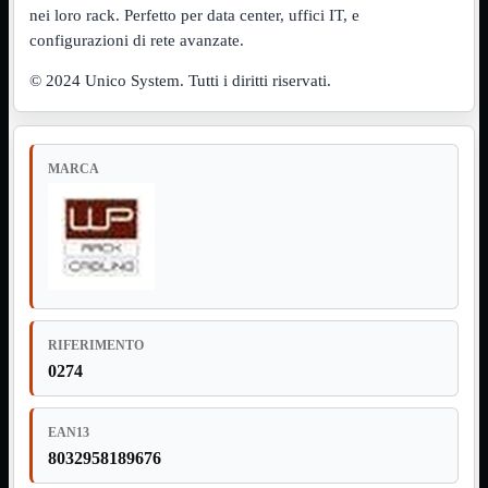
Notebook

nei loro rack. Perfetto per data center, uffici IT, e
PC

configurazioni di rete avanzate.
Tablet
USB

© 2024 Unico System. Tutti i diritti riservati.
Notebook
Mostra tutti i prodotti
ACER
APPLE
MARCA
ASUS
DELL
HP
IBM/LENOVO
MICROSOFT
SAMSUNG
SONY
TOSHIBA
Universali
RIFERIMENTO
PC
Mostra tutti i prodotti
0274
ATX 3.0
ATX Certificati
ATX Standard
EAN13
MICRO-ATX
8032958189676
USB
Mostra tutti i prodotti