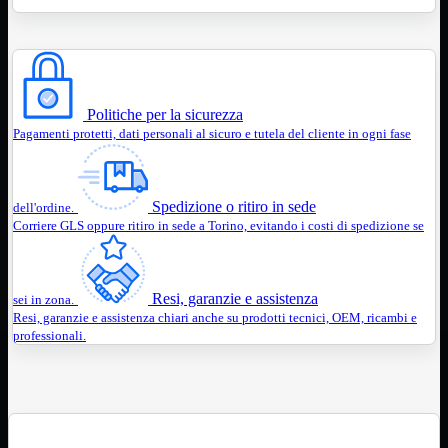
12Volt
220Volt
Pulizia
Mostra tutti i prodotti
Salviette
Spray
Politiche per la sicurezza
Accessori
Mostra tutti i prodotti
Pagamenti protetti, dati personali al sicuro e tutela del cliente in ogni fase
Borse Notebook

Docking Station
HUB USB

Spedizione o ritiro in sede
dell'ordine.
Joypad Joystick
Corriere GLS oppure ritiro in sede a Torino, evitando i costi di spedizione se
Lettore di Memorie
Lettori Barcode
Supporti Notebook
Supporti PC
Resi, garanzie e assistenza
sei in zona.
Resi, garanzie e assistenza chiari anche su prodotti tecnici, OEM, ricambi e
Borse Notebook
Mostra tutti i prodotti
professionali.
da 12" a 15,6"
meno di 12"
superiore a 15,6"
HUB USB
Mostra tutti i prodotti
2.0