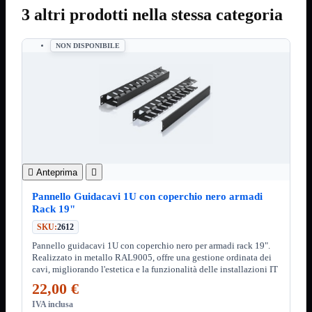
3.0
3 altri prodotti nella stessa categoria
Type C
Stampanti
Mostra tutti i prodotti
NON DISPONIBILE
Etichettatrici
Inkjet

Laser

Inkjet
Mostra tutti i prodotti
Multifunzione
Laser
Mostra tutti i prodotti
BN

Anteprima

Cabinet
Mostra tutti i prodotti
Con Alimentatore
Pannello Guidacavi 1U con coperchio nero armadi
Senza Alimentatore
Rack 19"
Speaker
Mostra tutti i prodotti
SKU:
2612
Alimentazione USB
Pannello guidacavi 1U con coperchio nero per armadi rack 19".
Microfono
Realizzato in metallo RAL9005, offre una gestione ordinata dei
Portatili Bluetooth
cavi, migliorando l'estetica e la funzionalità delle installazioni IT
Sistema 2.1
22,00 €
Dissipatori
Mostra tutti i prodotti
IVA inclusa