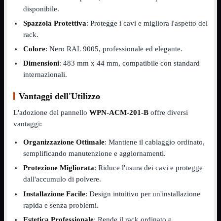
NVMe to PCIe
disponibile.
NVMe to USB3
Spazzola Protettiva
: Protegge i cavi e migliora l'aspetto del
Parallela to Seriale
PS2
rack.
Seriale to Parallela
Colore
: Nero RAL 9005, professionale ed elegante.
Switch USB2
USB
Dimensioni
: 483 mm x 44 mm, compatibile con standard
USB Type-C
internazionali.
USB2 Interni
USB3 Interni
Vantaggi dell'Utilizzo
VGA to LAN
L'adozione del pannello
WPN-ACM-201-B
offre diversi
Laboratorio
Mostra tutti i prodotti
Alimentazione
vantaggi:
Cavi Test
Colla
Organizzazione Ottimale
: Mantiene il cablaggio ordinato,
Detergenti
semplificando manutenzione e aggiornamenti.
Magnetizzatori
Misuratori
Protezione Migliorata
: Riduce l'usura dei cavi e protegge
Misurazione
dall'accumulo di polvere.
Nastro
Saldatura
Installazione Facile
: Design intuitivo per un'installazione
Spray
rapida e senza problemi.
Taglio
Estetica Professionale
: Rende il rack ordinato e
Utensili