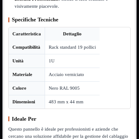
visivamente piacevole.
Assemblaggio
Mostra tutti i prodotti
Basette
Specifiche Tecniche
Binari Hard Disk
Fascette
Guaina Termorestringente
Caratteristica
Dettaglio
Pasta Termica
Staffa

Compatibilità
Rack standard 19 pollici
Staffa
Mostra tutti i prodotti
Unità
1U
E-Sata
Parallela
Seriale
Materiale
Acciaio verniciato
USB
Colore
Nero RAL 9005
UPS
Mostra tutti i prodotti
Batterie
Cavi Alimentazione
Dimensioni
483 mm x 44 mm
Connettori
Gruppi
Multiprese
Ideale Per
Alimentatori
Mostra tutti i prodotti
Questo pannello è ideale per professionisti e aziende che
5Volts
cercano una soluzione affidabile per la gestione del cablaggio