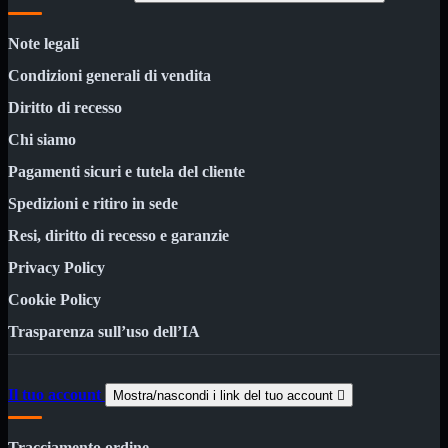
Kit Wireless
Kit Wireless con Touch
Mini
Note legali
USB
Condizioni generali di vendita
MainBoard
Mostra tutti i prodotti
Diritto di recesso
AMD

INTEL

Chi siamo
Pagamenti sicuri e tutela del cliente
AMD
Mostra tutti i prodotti
AM4
Spedizioni e ritiro in sede
AM5
Resi, diritto di recesso e garanzie
INTEL
Mostra tutti i prodotti
1700
Privacy Policy
Masterizzatori
Mostra tutti i prodotti
Cookie Policy
Blu-Ray
Trasparenza sull’uso dell’IA
Esterni
Interni
Notebook
Il tuo account
Mostra/nascondi i link del tuo account

Memorie
Mostra tutti i prodotti
Desktop

Notebook
Tracciamento ordine