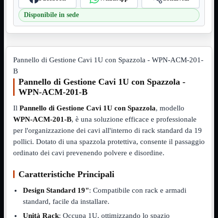
VGA
Mostra tutti i prodotti
Disponibile in sede
Maschio-Femmina
Maschio-Maschio
Sdoppiatore
Splitter
VGA to HDMI
Pannello di Gestione Cavi 1U con Spazzola - WPN-ACM-201-
B
Dati
Mostra tutti i prodotti
E-Sata
Pannello di Gestione Cavi 1U con Spazzola -
Sas
WPN-ACM-201-B
Sata
Il
Pannello di Gestione Cavi 1U con Spazzola
, modello
Prolunga
Mostra tutti i prodotti
WPN-ACM-201-B
, è una soluzione efficace e professionale
EPS
per l'organizzazione dei cavi all'interno di rack standard da 19
USB3
Mostra tutti i prodotti
pollici. Dotato di una spazzola protettiva, consente il passaggio
Dati
ordinato dei cavi prevenendo polvere e disordine.
Micro
Prolunga
Caratteristiche Principali
Adattatore
Mostra tutti i prodotti
Design Standard 19"
: Compatibile con rack e armadi
CDROM to Hard Disk
IDE to SATA
standard, facile da installare.
m2 to SATA
Unità Rack
: Occupa 1U, ottimizzando lo spazio
NVMe to MacBook