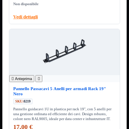
ChipSet
Non disponibile
Hard Disk
Ventole

Vedi dettagli
Ventole CPU
Ventole
Mostra tutti i prodotti
40x40
50x50
60x60
70x70
80x80
92x92
120x120
140x140
Cavi

Anteprima

PCI
Viti
Pannello Passacavi 5 Anelli per armadi Rack 19"
Nero
Supporti
Mostra tutti i prodotti
CDROM
SKU:
0219
DVD-R
Pannello guidacavi 1U in plastica per rack 19", con 5 anelli per
DVD+R
una gestione ordinata ed efficiente dei cavi. Design robusto,
colore nero RAL9005, ideale per data center e infrastrutture IT.
Contenitori
Mostra tutti i prodotti
Hard Disk
17,00 €