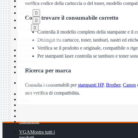
TEST
verifica codice della cartuccia o del toner, modello compati
USB Type-C
USB2

Come trovare il consumabile corretto
USB3

VGA

Controlla il modello completo della stampante e il c
Alimentazione
Mostra
Distingui tra cartucce, toner, tamburi, nastri ed etiche
tutti i prodotti
Verifica se il prodotto e originale, compatibile o rig
220Volt
Molex
Per stampanti laser controlla se tamburo e toner son
Prolunga
Sata
Ricerca per marca
VGA
USB2
Mostra tutti i
Consulta i consumabili per
stampanti HP
,
Brother
,
Canon
prodotti
una verifica di compatibilita.
A/A Maschio
Micro
Mini
OTG
Prolunga
Stampante
VGA
Mostra tutti i
prodotti