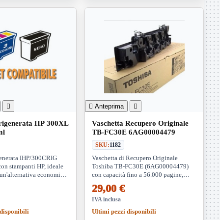


Anteprima

 rigenerata HP 300XL
Vaschetta Recupero Originale
ml
TB-FC30E 6AG00004479
SKU:
1182
generata IHP/300CRIG
Vaschetta di Recupero Originale
con stampanti HP, ideale
Toshiba TB-FC30E (6AG00004479)
 un'alternativa economica
con capacità fino a 56.000 pagine,
 garantendo alta qualità
compatibile con modelli e-Studio
29,00 €
restazioni ottimali.
selezionati, per stampe di alta qualità e
prestazioni ottimali.
IVA inclusa
disponibili
Ultimi pezzi disponibili