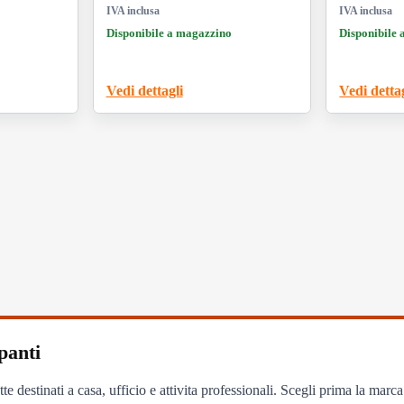
IVA inclusa
IVA inclusa
0Vn,
Link
Disponibile a magazzino
Disponibile
15Vdn,
orkCentre
Vedi dettagli
Vedi detta
panti
te destinati a casa, ufficio e attivita professionali. Scegli prima la marc