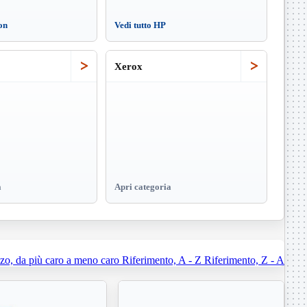
on
Vedi tutto HP
>
>
Xerox
a
Apri categoria
zo, da più caro a meno caro
Riferimento, A - Z
Riferimento, Z - A