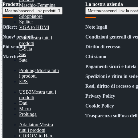
Prodotti
La nostra azienda
Maschio-Femmina
Maschio-Maschio
Mostra/nascondi link prodotti

Mostra/nascondi link la nos
Sdoppiatore
Splitter
Offerte
Note legali
VGA to HDMI
Nuovi prodotti
Condizioni generali di ve
Dati
Mostra tutti i
prodotti
Più venduti
Diritto di recesso
E-Sata
Sas
Marche
Chi siamo
Sata
Pagamenti sicuri e tutela 
Prolunga
Mostra tutti
i prodotti
Spedizioni e ritiro in sede
EPS
Resi, diritto di recesso e 
USB3
Mostra tutti i
Privacy Policy
prodotti
Dati
Cookie Policy
Micro
Prolunga
Trasparenza sull’uso del
Adattatore
Mostra
tutti i prodotti
CDROM to Hard