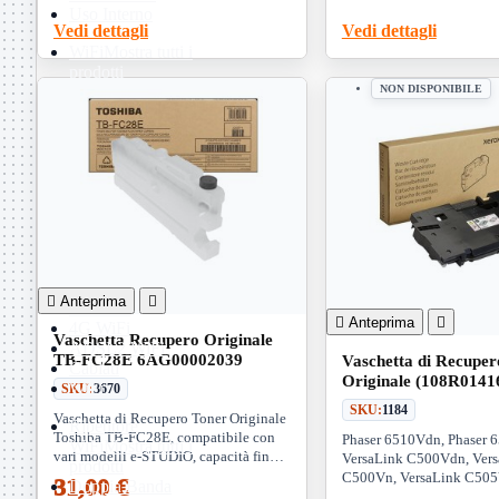
Uso Interno
Vedi dettagli
Vedi dettagli
WiFi
Mostra tutti i
prodotti
PCI
NON DISPONIBILE
PCI-Express
USB
VOIP
Mostra tutti i
prodotti
Adattatori
Telefoni
Router
Mostra tutti i
prodotti

Anteprima

3G WiFi

Anteprima

4G WiFi
Vaschetta Recupero Originale
ADSL2 WiFi
TB-FC28E 6AG00002039
Vaschetta di Recuper
Cablati
Originale (108R014
WiFi
SKU:
3670
6510, VersaLink C50
SKU:
1184
Vaschetta di Recupero Toner Originale
Ripetitore
Toshiba TB-FC28E, compatibile con
Phaser 6510Vdn, Phaser 
WiFi
Mostra tutti i
vari modelli e-STUDIO, capacità fino a
VersaLink C500Vdn, Ver
prodotti
26.000 pagine. Codice OEM:
C500Vn, VersaLink C505
31,00 €
Doppia Banda
6AG00002039
VersaLink C505Vx, Versa