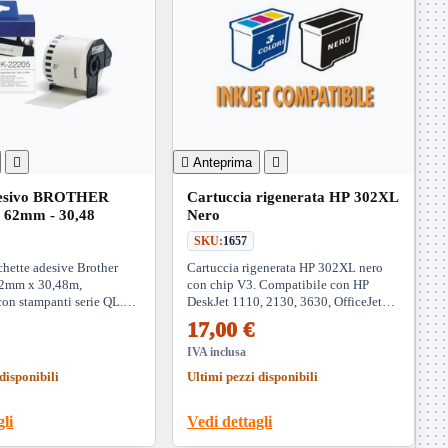


Anteprima

desivo BROTHER
Cartuccia rigenerata HP 302XL
 62mm - 30,48
Nero
SKU:
1657
chette adesive Brother
Cartuccia rigenerata HP 302XL nero
2mm x 30,48m,
con chip V3. Compatibile con HP
con stampanti serie QL.
DeskJet 1110, 2130, 3630, OfficeJet
ichette personalizzate di
3830, 4650, Envy 4520 e altri modelli.
17,00 €
in ufficio e magazzino.
Resa 480 pagine.
IVA inclusa
disponibili
Ultimi pezzi disponibili
gli
Vedi dettagli