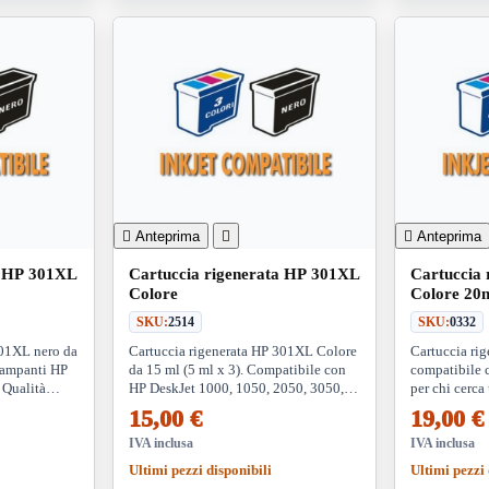

Anteprima


Anteprima
a HP 301XL
Cartuccia rigenerata HP 301XL
Cartuccia
Colore
Colore 20
SKU:
2514
SKU:
0332
301XL nero da
Cartuccia rigenerata HP 301XL Colore
Cartuccia ri
tampanti HP
da 15 ml (5 ml x 3). Compatibile con
compatibile 
 Qualità
HP DeskJet 1000, 1050, 2050, 3050,
per chi cerca
parmio sui
Envy 4500, 5530 e OfficeJet 2620,
ed ecologica,
15,00 €
19,00 €
4630. Qualità e risparmio
di stampa e p
IVA inclusa
IVA inclusa
Ultimi pezzi disponibili
Ultimi pezzi 