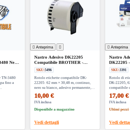

Anteprima


Anteprima
Nastro Adesivo DK22205
Nastro A
480 Nero
Compatibile BROTHER -
DK22205 -
62mm - 30,48
SKU:
5496
SKU:
3391
er TN-3480
Rotolo etichette compatibile DK-
Rotolo di eti
mpa fino a
22205: 62 mm × 30,48 m, continuo,
DK-22205, 6
nero su bianco, adesivo permanente,
compatibile 
e con una
supporto incluso. Per stampanti
Ideale per et
10,00 €
17,00 €
other.
Brother QL (QL-500/700/800/1100
alta qualità 
ecc.). Perfetto per ufficio e magazzino.
IVA inclusa
IVA inclusa
Disponibile a magazzino
Ultimi pezzi 
Vedi dettagli
Vedi detta