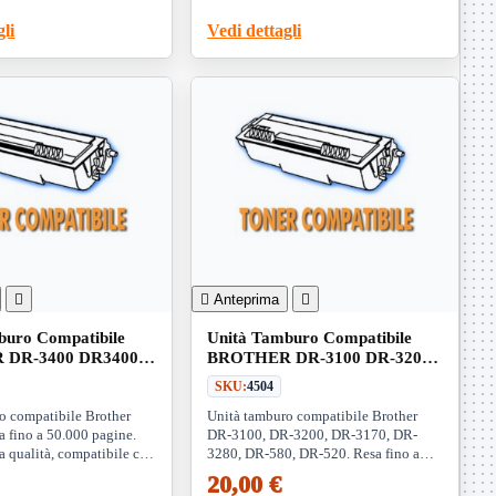
gli
Vedi dettagli


Anteprima

buro Compatibile
Unità Tamburo Compatibile
 DR-3400 DR3400
BROTHER DR-3100 DR-3200
 Unit)
DR-3170 DR-3280 DR-580 DR-
SKU:
4504
520 (Drum Unit)
o compatibile Brother
Unità tamburo compatibile Brother
a fino a 50.000 pagine.
DR-3100, DR-3200, DR-3170, DR-
a qualità, compatibile con
3280, DR-580, DR-520. Resa fino a
lli Brother. Ideale per
25.000 pagine. Compatibile con
20,00 €
i.
numerosi modelli di stampanti Brother.