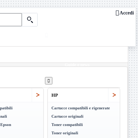

Accedi

Chi siamo
ASSISTENZA REMOTA

Dove siamo
Contattaci
Guide e news

>
>
HP
atibili
Cartucce compatibili e rigenerate
nali
Cartucce originali
i Epson
Toner compatibili
Toner originali