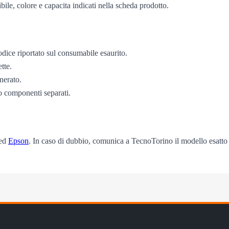
bile, colore e capacita indicati nella scheda prodotto.
odice riportato sul consumabile esaurito.
tte.
enerato.
o componenti separati.
ed
Epson
. In caso di dubbio, comunica a TecnoTorino il modello esatto