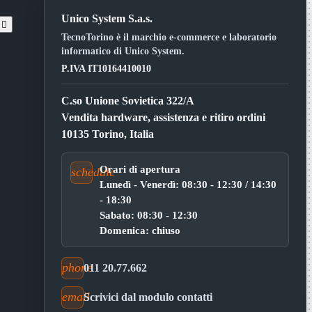
Unico System S.a.s.
t

TecnoTorino è il marchio e-commerce e laboratorio
informatico di Unico System.
P.IVA IT10164410010
C.so Unione Sovietica 322/A
Vendita hardware, assistenza e ritiro ordini
10135 Torino, Italia
Orari di apertura
schedule
Lunedì - Venerdì: 08:30 - 12:30 / 14:30
- 18:30
Sabato: 08:30 - 12:30
Domenica: chiuso
phone
011 20.77.662
email
Scrivici dal modulo contatti