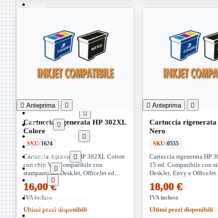
Varie
Webcam
Networking
Mostra
tutti i prodotti
Access Point

Antenne WiFi
Firewall
NAS
NAS
Ricondizionato
PowerLine

Anteprima


Anteprima

Ripetitore WiFi

Cartuccia rigenerata HP 302XL
Cartuccia rigenerat
Router

Colore
Nero
Scheda di Rete

SKU:
1624
SKU:
0555
Switch POE
Switch Rete
Cartuccia rigenerata HP 302XL Colore
Cartuccia rigenerata HP 

con chip V3. Compatibile con
15 ml. Compatibile con s
VOIP

stampanti HP DeskJet, OfficeJet ed
DeskJet, Envy e OfficeJet.
WiFi

Envy. Stampe brillanti e affidabili con
elevata, testo nitido e ris
16,00 €
18,00 €
capacità 6x3ml
costi di stampa
Access Point
Mostra
IVA inclusa
IVA inclusa
tutti i prodotti
Ultimi pezzi disponibili
Ultimi pezzi disponibili
Uso Esterno