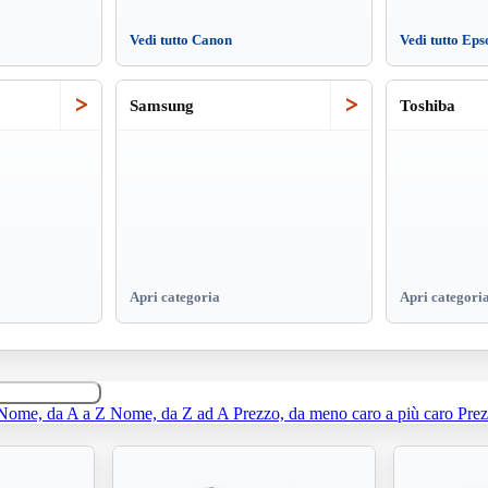
Vedi tutto Canon
Vedi tutto Eps
>
>
Samsung
Toshiba
Apri categoria
Apri categori
Nome, da A a Z
Nome, da Z ad A
Prezzo, da meno caro a più caro
Prez