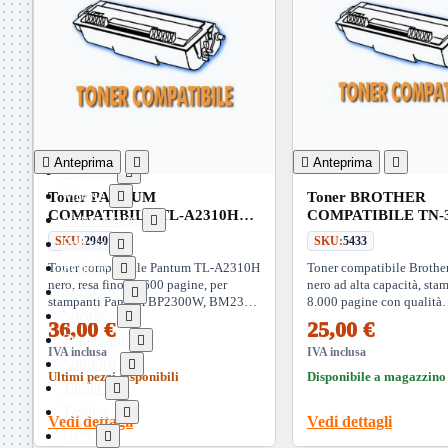
Dissipatori

Hard Disk

Laboratorio

MainBoard

Masterizzatori

MediaPlayer
Memorie


Anteprima


Anteprima

Monitor

Mouse
Toner PANTUM

Toner BROTHER
COMPATIBILE TL-A2310H
COMPATIBILE TN-3
Networking

Nero 1.6K
8K
SKU:
2940
SKU:
5433
Pulizia

Schede
Toner compatibile Pantum TL-A2310H
Toner compatibile Broth

nero, resa fino a 1600 pagine, per
nero ad alta capacità, sta
Software

stampanti Pantum BP2300W, BM2300
8.000 pagine con qualità
Speaker

e BM2300W
professionale. Compatibil
36,00 €
25,00 €
vasta gamma di modelli Br
Stampanti

IVA inclusa
IVA inclusa
Supporti

Ultimi pezzi disponibili
Disponibile a magazzino
Tablet

Tastiere

Vedi dettagli
Vedi dettagli
UPS
