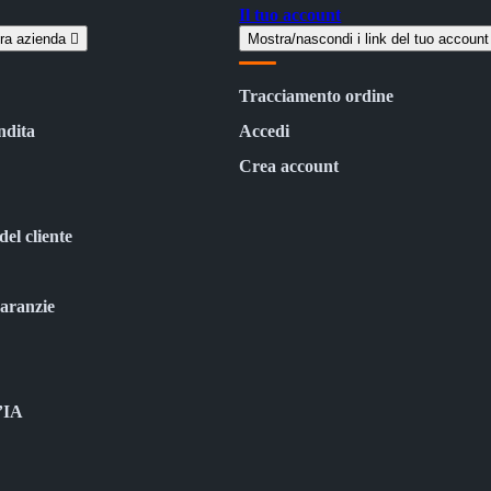
Il tuo account
tra azienda

Mostra/nascondi i link del tuo accoun
Tracciamento ordine
ndita
Accedi
Crea account
del cliente
garanzie
l’IA