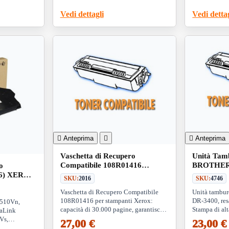
Vedi dettagli
Vedi detta

Anteprima


Anteprima
Vaschetta di Recupero
Unità Tam
Compatibile 108R01416
BROTHER
o
XEROX 6510 (30K)
50K (Drum
16) XEROX
SKU:
2016
SKU:
4746
0 (30K)
Vaschetta di Recupero Compatibile
Unità tambur
108R01416 per stampanti Xerox:
DR-3400, res
6510Vn,
capacità di 30.000 pagine, garantisce
Stampa di alt
saLink
efficienza e prestazioni ottimali.
numerosi mode
Vs,
27,00 €
23,00 €
volumi elevat
Link