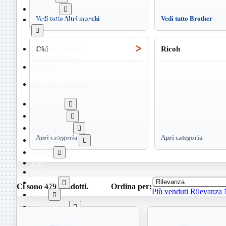
Telefoni

Videosorveglianza
Vedi tutto Altri marchi
Vedi tutto Brother

>
Domotica
Mostra
Oki
Ricoh
tutti i prodotti
ZigBee
Informatica
Mostra
tutti i prodotti
Accessori

Adattatore

Alimentatori

Apri categoria
Apri categoria
Assemblaggio

Audio

Bay
Box Esterni
Cabinet
Rilevanza

Ci sono 479 prodotti.
Ordina per:
Più venduti
Rilevanza
Cavi

Contenitori

CPU
