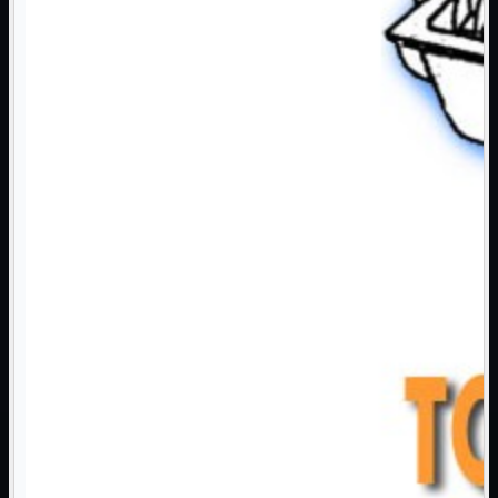
NAS Ricondizionato
PowerLine
Ripetitore WiFi

Router

Scheda di Rete

Switch POE
Switch Rete

VOIP

WiFi

Access Point
Mostra tutti i prodotti
Uso Esterno
Uso Interno
WiFi
Mostra tutti i prodotti
PCI
PCI-Express
USB
VOIP
Mostra tutti i prodotti
Adattatori
Telefoni
Router
Mostra tutti i prodotti