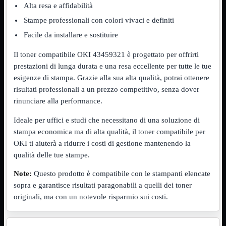
Alta resa e affidabilità
Assemblaggio
Mostra tutti i prodotti
Stampe professionali con colori vivaci e definiti
Basette
Binari Hard Disk
Facile da installare e sostituire
Fascette
Guaina Termorestringente
Il toner compatibile OKI 43459321 è progettato per offrirti
Pasta Termica
prestazioni di lunga durata e una resa eccellente per tutte le tue
Staffa

esigenze di stampa. Grazie alla sua alta qualità, potrai ottenere
risultati professionali a un prezzo competitivo, senza dover
Staffa
Mostra tutti i prodotti
E-Sata
rinunciare alla performance.
Parallela
Seriale
Ideale per uffici e studi che necessitano di una soluzione di
USB
stampa economica ma di alta qualità, il toner compatibile per
OKI ti aiuterà a ridurre i costi di gestione mantenendo la
UPS
Mostra tutti i prodotti
Batterie
qualità delle tue stampe.
Cavi Alimentazione
Connettori
Note:
Questo prodotto è compatibile con le stampanti elencate
Gruppi
sopra e garantisce risultati paragonabili a quelli dei toner
Multiprese
originali, ma con un notevole risparmio sui costi.
Alimentatori
Mostra tutti i prodotti
5Volts