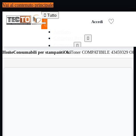
Vai al contenuto principale

Tutto
Antifurto
Cablaggio Rete

Computer

Home
Consumabili per stampanti
Consumabili per stampanti
Oki
Toner COMPATIBILE 43459329 OKI

Domotica

Elettricita

Informatica

Materiale Ufficio

Ricambi

Ricondizionati

Servizi

Telefoni

Videosorveglianza

Domotica
Mostra tutti i prodotti
ZigBee