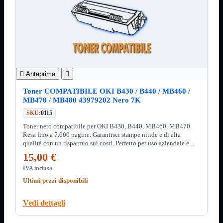
Minuteria
Porta CD
CPU
Mostra tutti i prodotti
AMD

INTEL

AMD
Mostra tutti i prodotti

Anteprima

AM4
AM5
Toner COMPATIBILE OKI B430 / B440 / MB460 /
MB470 / MB480 43979202 Nero 7K
INTEL
Mostra tutti i prodotti
Socket 1700
SKU:
0115
Socket 1851
Toner nero compatibile per OKI B430, B440, MB460, MB470.
Resa fino a 7.000 pagine. Garantisci stampe nitide e di alta
Audio
Mostra tutti i prodotti
qualità con un risparmio sui costi. Perfetto per uso aziendale e
Auricolari
professionale.
15,00 €
Cuffie Bluetooth
Cuffie Microfono
IVA inclusa
PCI Audio
Ultimi pezzi disponibili
USB Audio
Tablet
Mostra tutti i prodotti
Vedi dettagli
4G-LTE
Accessori