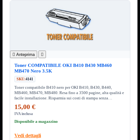
Custodie
Supporti
Software
Mostra tutti i prodotti
Antivirus
Controllo Parentale
Gestionale
Licenza Digitale
Sistemi Operativi

Anteprima

Hard Disk
Mostra tutti i prodotti
Esterni
Toner COMPATIBILE OKI B410 B430 MB460
Sata 2,5
MB470 Nero 3.5K
Sata 3,5
SKU:
4141
Sata 3,5 Server
SSD 2,5
Toner compatibile B410 nero per OKI B410, B430, B440,
SSD Esterni
MB460, MB470, MB480. Resa fino a 3500 pagine, alta qualità e
SSD M.2
facile installazione. Risparmia sui costi di stampa senza
SSD NVMe
compromettere la qualità.
15,00 €
Tastiere
Mostra tutti i prodotti
IVA inclusa
Bluetooth
Disponibile a magazzino
Gomma
Illuminate
Vedi dettagli
Kit 2 in 1