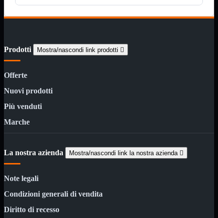
Kit Wireless
Kit Wireless con Touch
Mini
USB
MainBoard
Mostra tutti i prodotti
Prodotti
Mostra/nascondi link prodotti

AMD

INTEL

Offerte
AMD
Mostra tutti i prodotti
Nuovi prodotti
AM4
AM5
Più venduti
INTEL
Mostra tutti i prodotti
Marche
1700
Masterizzatori
Mostra tutti i prodotti
La nostra azienda
Blu-Ray
Mostra/nascondi link la nostra azienda

Esterni
Interni
Note legali
Notebook
Condizioni generali di vendita
Memorie
Mostra tutti i prodotti
Desktop

Diritto di recesso
Notebook