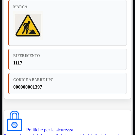
Notebook

MARCA
PC

Tablet
USB

Notebook
Mostra tutti i prodotti
ACER
APPLE
ASUS
DELL
RIFERIMENTO
HP
1117
IBM/LENOVO
MICROSOFT
SAMSUNG
SONY
CODICE A BARRE UPC
TOSHIBA
000000001397
Universali
PC
Mostra tutti i prodotti
ATX 3.0
ATX Certificati
ATX Standard
MICRO-ATX
Politiche per la sicurezza
USB
Mostra tutti i prodotti