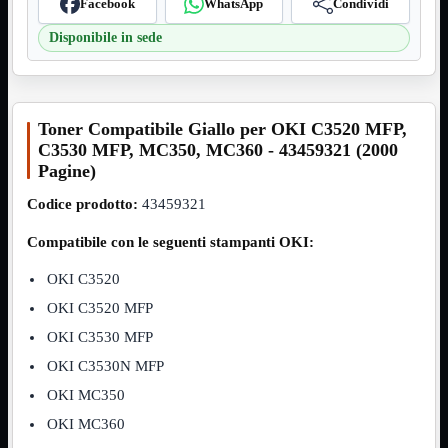
Facebook
WhatsApp
Condividi
VGA
Mostra tutti i prodotti
Disponibile in sede
Maschio-Femmina
Maschio-Maschio
Sdoppiatore
Splitter
VGA to HDMI
Toner Compatibile Giallo per OKI C3520 MFP,
Dati
Mostra tutti i prodotti
C3530 MFP, MC350, MC360 - 43459321 (2000
E-Sata
Pagine)
Sas
Sata
Codice prodotto:
43459321
Prolunga
Mostra tutti i prodotti
Compatibile con le seguenti stampanti OKI:
EPS
OKI C3520
USB3
Mostra tutti i prodotti
Dati
OKI C3520 MFP
Micro
OKI C3530 MFP
Prolunga
OKI C3530N MFP
Adattatore
Mostra tutti i prodotti
CDROM to Hard Disk
OKI MC350
IDE to SATA
OKI MC360
m2 to SATA
NVMe to MacBook