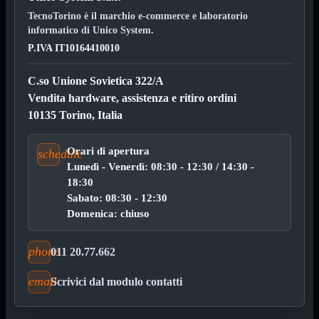
Bluetooth
Mini
TecnoTorino è il marchio e-commerce e laboratorio
Tappetino
informatico di Unico System.
USB
P.IVA IT10164410010
Wireless
Schede
Mostra tutti i prodotti
C.so Unione Sovietica 322/A
Controller Hard Disk
Vendita hardware, assistenza e ritiro ordini
PCI Firewire
PCI Parallela
10135 Torino, Italia
PCI Seriale/Paral
PCI USB
Orari di apertura
PCI-E Firewire
schedule
PCI-E Seriale/Paral
Lunedì - Venerdì: 08:30 - 12:30 / 14:30 -
PCI-E USB 3.0
18:30
VGA
Sabato: 08:30 - 12:30
Domenica: chiuso
Cablaggio Rete
Mostra tutti i prodotti
Cablaggio telefonico RJ11
Cavi di rete

phone
011 20.77.662
Connettori e prese di rete

Fibra ottica e SFP

email
Scrivici dal modulo contatti
Pannelli rack

Rack 10" e 19"
