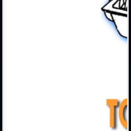
NAS Ricondizionato
PowerLine
Ripetitore WiFi

Router

Scheda di Rete

Switch POE
Switch Rete

VOIP

WiFi

Access Point
Mostra tutti i prodotti
Uso Esterno
Uso Interno
WiFi
Mostra tutti i prodotti
PCI
PCI-Express
USB
VOIP
Mostra tutti i prodotti
Adattatori
Telefoni
Router
Mostra tutti i prodotti