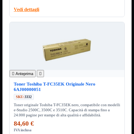
12Volt
220Volt
Vedi dettagli
Pulizia
Mostra tutti i prodotti
Salviette
Spray
Accessori
Mostra tutti i prodotti
Borse Notebook

Docking Station
HUB USB

Joypad Joystick
Lettore di Memorie

Anteprima

Lettori Barcode
Supporti Notebook
Toner Toshiba T-FC35EK Originale Nero
Supporti PC
6AJ00000051
Borse Notebook
Mostra tutti i prodotti
SKU:
3332
da 12" a 15,6"
Toner originale Toshiba T-FC35EK nero, compatibile con modelli
meno di 12"
e-Studio 2500C, 3500C e 3510C. Capacità di stampa fino a
superiore a 15,6"
24.000 pagine per stampe di alta qualità e affidabilità.
84,60 €
HUB USB
Mostra tutti i prodotti
2.0
IVA inclusa