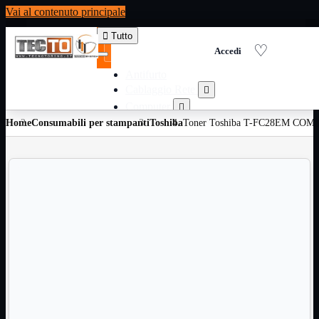
Vai al contenuto principale

Tutto
Antifurto
Cablaggio Rete

Computer

Home
Consumabili per stampanti
Consumabili per stampanti
Toshiba
Toner Toshiba T-FC28EM COMP

Domotica

Elettricita

Informatica

Materiale Ufficio

Ricambi

Ricondizionati

Servizi

Telefoni

Videosorveglianza

Domotica
Mostra tutti i prodotti
ZigBee