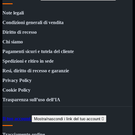
Custodie
Supporti
Note legali
Software
Mostra tutti i prodotti
Condizioni generali di vendita
Antivirus
Controllo Parentale
Diritto di recesso
Gestionale
Licenza Digitale
Chi siamo
Sistemi Operativi
Pagamenti sicuri e tutela del cliente
Hard Disk
Mostra tutti i prodotti
Spedizioni e ritiro in sede
Esterni
Sata 2,5
Resi, diritto di recesso e garanzie
Sata 3,5
Sata 3,5 Server
Privacy Policy
SSD 2,5
SSD Esterni
Cookie Policy
SSD M.2
SSD NVMe
Trasparenza sull’uso dell’IA
Tastiere
Mostra tutti i prodotti
Bluetooth
Il tuo account
Mostra/nascondi i link del tuo account

Gomma
Illuminate
Kit 2 in 1
Tracciamento ordine