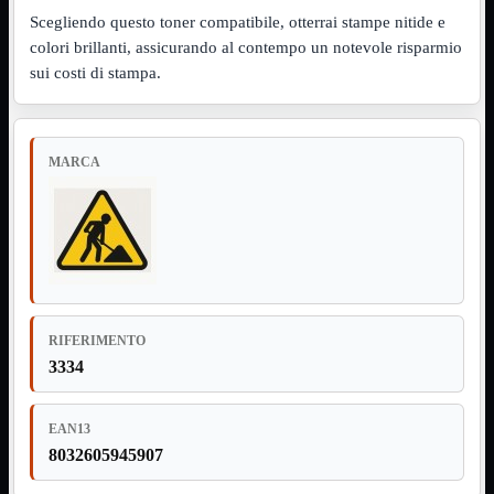
NVMe to PCIe
Scegliendo questo toner compatibile, otterrai stampe nitide e
NVMe to USB3
colori brillanti, assicurando al contempo un notevole risparmio
Parallela to Seriale
sui costi di stampa.
PS2
Seriale to Parallela
Switch USB2
USB
USB Type-C
MARCA
USB2 Interni
USB3 Interni
VGA to LAN
Laboratorio
Mostra tutti i prodotti
Alimentazione
Cavi Test
Colla
Detergenti
RIFERIMENTO
Magnetizzatori
3334
Misuratori
Misurazione
Nastro
EAN13
Saldatura
Spray
8032605945907
Taglio
Utensili