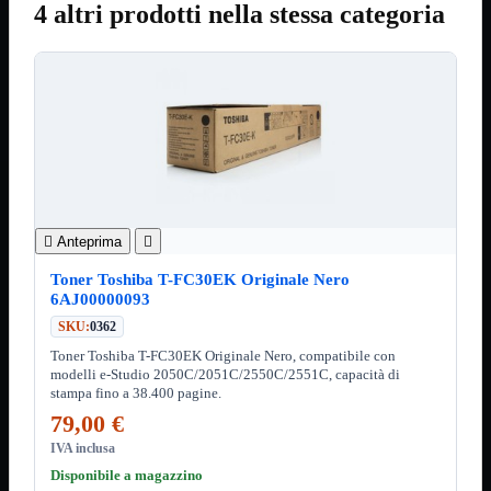
Notebook

4 altri prodotti nella stessa categoria
PC

Tablet
USB

Notebook
Mostra tutti i prodotti
ACER
APPLE
ASUS
DELL
HP
IBM/LENOVO

Anteprima

MICROSOFT
SAMSUNG
Toner Toshiba T-FC30EK Originale Nero
SONY
6AJ00000093
TOSHIBA
SKU:
0362
Universali
Toner Toshiba T-FC30EK Originale Nero, compatibile con
PC
Mostra tutti i prodotti
modelli e-Studio 2050C/2051C/2550C/2551C, capacità di
ATX 3.0
stampa fino a 38.400 pagine.
ATX Certificati
79,00 €
ATX Standard
MICRO-ATX
IVA inclusa
Disponibile a magazzino
USB
Mostra tutti i prodotti