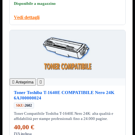
3.0
Disponibile a magazzino
Type C
Stampanti
Mostra tutti i prodotti
Vedi dettagli
Etichettatrici
Inkjet

Laser

Inkjet
Mostra tutti i prodotti
Multifunzione
Laser
Mostra tutti i prodotti
BN
Cabinet
Mostra tutti i prodotti

Anteprima

Con Alimentatore
Senza Alimentatore
Toner Toshiba T-1640E COMPATIBILE Nero 24K
6AJ00000024
Speaker
Mostra tutti i prodotti
Alimentazione USB
SKU:
2602
Microfono
Toner Compatibile Toshiba T-1640E Nero 24K: alta qualità e
Portatili Bluetooth
affidabilità per stampe professionali fino a 24.000 pagine.
Sistema 2.1
40,00 €
Dissipatori
Mostra tutti i prodotti
IVA inclusa