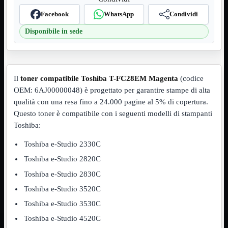
VGA
Mostra tutti i prodotti
Facebook
WhatsApp
Condividi
Maschio-Femmina
Maschio-Maschio
Disponibile in sede
Sdoppiatore
Splitter
VGA to HDMI
Dati
Mostra tutti i prodotti
Il
toner compatibile Toshiba T-FC28EM Magenta
(codice
E-Sata
OEM: 6AJ00000048) è progettato per garantire stampe di alta
Sas
qualità con una resa fino a 24.000 pagine al 5% di copertura.
Sata
Questo toner è compatibile con i seguenti modelli di stampanti
Prolunga
Mostra tutti i prodotti
Toshiba:
EPS
Toshiba e-Studio 2330C
USB3
Mostra tutti i prodotti
Dati
Toshiba e-Studio 2820C
Micro
Prolunga
Toshiba e-Studio 2830C
Toshiba e-Studio 3520C
Adattatore
Mostra tutti i prodotti
CDROM to Hard Disk
Toshiba e-Studio 3530C
IDE to SATA
m2 to SATA
Toshiba e-Studio 4520C
NVMe to MacBook