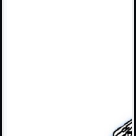
Monitor

Mouse

Networking

Pulizia

Schede

Software

Speaker

Stampanti

Supporti

Tablet

Tastiere

UPS

Varie
Webcam
Networking
Mostra tutti i prodotti
Access Point

Antenne WiFi
Firewall
NAS