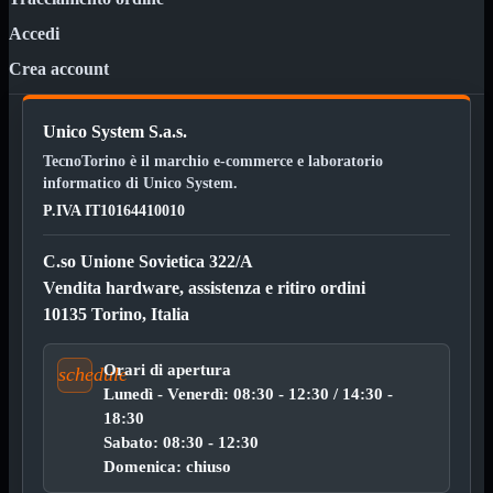
Kit Wireless
Kit Wireless con Touch
Accedi
Mini
USB
Crea account
MainBoard
Mostra tutti i prodotti
AMD

Unico System S.a.s.
INTEL

TecnoTorino è il marchio e-commerce e laboratorio
informatico di Unico System.
AMD
Mostra tutti i prodotti
P.IVA IT10164410010
AM4
AM5
C.so Unione Sovietica 322/A
INTEL
Mostra tutti i prodotti
Vendita hardware, assistenza e ritiro ordini
1700
10135 Torino, Italia
Masterizzatori
Mostra tutti i prodotti
Blu-Ray
Esterni
Orari di apertura
schedule
Interni
Lunedì - Venerdì: 08:30 - 12:30 / 14:30 -
Notebook
18:30
Sabato: 08:30 - 12:30
Memorie
Mostra tutti i prodotti
Desktop
Domenica: chiuso

Notebook