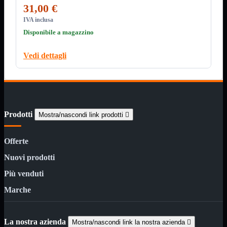
Minuteria
31,00 €
Porta CD
IVA inclusa
CPU
Mostra tutti i prodotti
Disponibile a magazzino
AMD

INTEL

Vedi dettagli
AMD
Mostra tutti i prodotti
AM4
AM5
INTEL
Mostra tutti i prodotti
Prodotti
Socket 1700
Mostra/nascondi link prodotti

Socket 1851
Offerte
Audio
Mostra tutti i prodotti
Auricolari
Nuovi prodotti
Cuffie Bluetooth
Cuffie Microfono
Più venduti
PCI Audio
USB Audio
Marche
Tablet
Mostra tutti i prodotti
4G-LTE
La nostra azienda
Accessori
Mostra/nascondi link la nostra azienda
