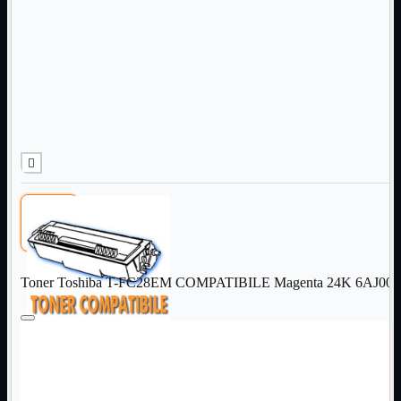
Informatica
Mostra tutti i prodotti
Accessori

Adattatore

Alimentatori

Assemblaggio

Audio

Bay

Box Esterni
Cabinet

Cavi

Contenitori

CPU

Dissipatori

Toner Toshiba T-FC28EM COMPATIBILE Magenta 24K 6AJ0000
Hard Disk

Laboratorio

MainBoard

Masterizzatori

MediaPlayer
Memorie
