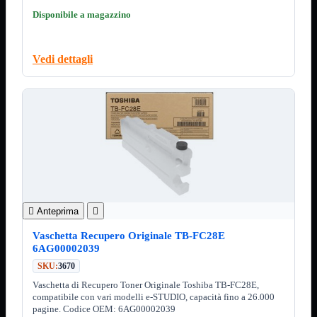
ChipSet
Hard Disk
Disponibile a magazzino
Ventole

Ventole CPU
Vedi dettagli
Ventole
Mostra tutti i prodotti
40x40
50x50
60x60
70x70
80x80
92x92
120x120
140x140
Cavi
PCI
Viti

Anteprima

Supporti
Mostra tutti i prodotti
Vaschetta Recupero Originale TB-FC28E
CDROM
6AG00002039
DVD-R
SKU:
3670
DVD+R
Vaschetta di Recupero Toner Originale Toshiba TB-FC28E,
Contenitori
Mostra tutti i prodotti
compatibile con vari modelli e-STUDIO, capacità fino a 26.000
Hard Disk
pagine. Codice OEM: 6AG00002039