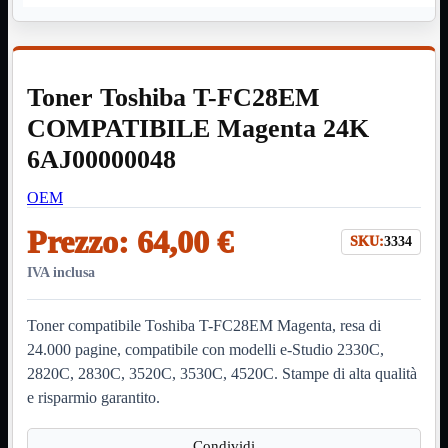
HDMI Switch
KVM
Prolunga

Telefono
TEST
Toner Toshiba T-FC28EM
USB Type-C
USB2
COMPATIBILE Magenta 24K

USB3

6AJ00000048
VGA

OEM
Alimentazione
Mostra tutti i prodotti
220Volt
Prezzo:
64,00 €
Molex
SKU:
3334
Prolunga
IVA inclusa
Sata
VGA
Toner compatibile Toshiba T-FC28EM Magenta, resa di
USB2
Mostra tutti i prodotti
A/A Maschio
24.000 pagine, compatibile con modelli e-Studio 2330C,
Micro
2820C, 2830C, 3520C, 3530C, 4520C. Stampe di alta qualità
Mini
e risparmio garantito.
OTG
Prolunga
Stampante
Condividi