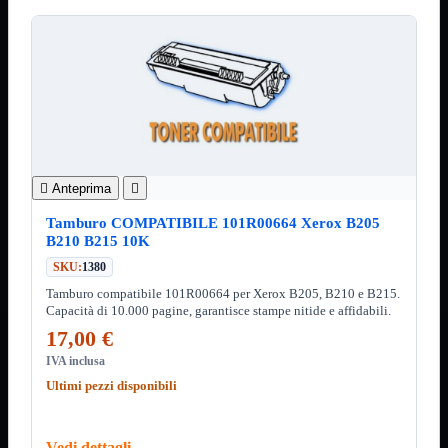
12Volt
220Volt
Pulizia
Mostra tutti i prodotti
Salviette
Spray
Accessori
Mostra tutti i prodotti
Borse Notebook

Docking Station

Anteprima

HUB USB

Joypad Joystick
Tamburo COMPATIBILE 101R00664 Xerox B205
Lettore di Memorie
B210 B215 10K
Lettori Barcode
SKU:
1380
Supporti Notebook
Supporti PC
Tamburo compatibile 101R00664 per Xerox B205, B210 e B215.
Capacità di 10.000 pagine, garantisce stampe nitide e affidabili.
Borse Notebook
Mostra tutti i prodotti
17,00 €
da 12" a 15,6"
meno di 12"
IVA inclusa
superiore a 15,6"
Ultimi pezzi disponibili
HUB USB
Mostra tutti i prodotti
2.0
Vedi dettagli