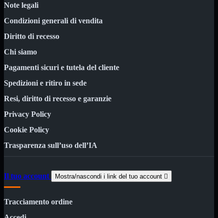
Kit Wireless
Note legali
Kit Wireless con Touch
Mini
Condizioni generali di vendita
USB
Diritto di recesso
MainBoard
Mostra tutti i prodotti
Chi siamo
AMD

INTEL
Pagamenti sicuri e tutela del cliente

Spedizioni e ritiro in sede
AMD
Mostra tutti i prodotti
AM4
Resi, diritto di recesso e garanzie
AM5
Privacy Policy
INTEL
Mostra tutti i prodotti
1700
Cookie Policy
Masterizzatori
Mostra tutti i prodotti
Trasparenza sull’uso dell’IA
Blu-Ray
Esterni
Interni
Il tuo account
Mostra/nascondi i link del tuo account

Notebook
Memorie
Mostra tutti i prodotti
Tracciamento ordine
Desktop

Accedi
Notebook