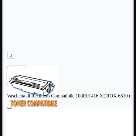
Informatica
Mostra tutti i prodotti
Accessori

Adattatore

Alimentatori

Assemblaggio

Audio

Bay

Box Esterni
Cabinet

Cavi

Contenitori

CPU

Dissipatori

Vaschetta di Recupero Compatibile 108R01416 XEROX 6510 (30
Hard Disk

Laboratorio

MainBoard

Masterizzatori

MediaPlayer
Memorie
