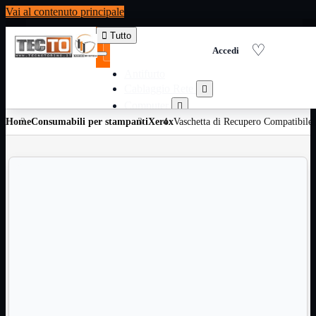
Vai al contenuto principale

Tutto
Antifurto
Cablaggio Rete

Computer

Home
Consumabili per stampanti
Consumabili per stampanti
Xerox
Vaschetta di Recupero Compatibi

Domotica

Elettricita

Informatica

Materiale Ufficio

Ricambi

Ricondizionati

Servizi

Telefoni

Videosorveglianza

Domotica
Mostra tutti i prodotti
ZigBee