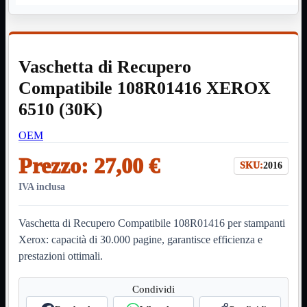
HDMI Switch
KVM
Prolunga

Telefono
TEST
Vaschetta di Recupero
USB Type-C
USB2
Compatibile 108R01416 XEROX

USB3

6510 (30K)
VGA

OEM
Alimentazione
Mostra tutti i prodotti
220Volt
Prezzo:
27,00 €
Molex
SKU:
2016
Prolunga
IVA inclusa
Sata
VGA
Vaschetta di Recupero Compatibile 108R01416 per stampanti
USB2
Mostra tutti i prodotti
A/A Maschio
Xerox: capacità di 30.000 pagine, garantisce efficienza e
Micro
prestazioni ottimali.
Mini
OTG
Prolunga
Condividi
Stampante