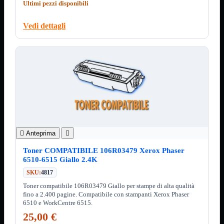
Minuteria
Ultimi pezzi disponibili
Porta CD
Vedi dettagli
CPU
Mostra tutti i prodotti
AMD

INTEL

AMD
Mostra tutti i prodotti
AM4
AM5
INTEL
Mostra tutti i prodotti
Socket 1700
Socket 1851

Anteprima

Audio
Mostra tutti i prodotti
Auricolari
Toner COMPATIBILE 106R03479 Xerox Phaser
Cuffie Bluetooth
6510-6515 Giallo 2.4K
Cuffie Microfono
SKU:
4817
PCI Audio
USB Audio
Toner compatibile 106R03479 Giallo per stampe di alta qualità
fino a 2.400 pagine. Compatibile con stampanti Xerox Phaser
Tablet
Mostra tutti i prodotti
6510 e WorkCentre 6515.
4G-LTE
25,00 €
Accessori