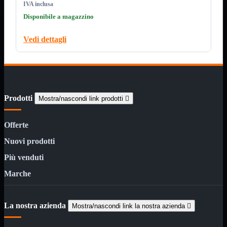
Custodie
IVA inclusa
Supporti
Disponibile a magazzino
Software
Mostra tutti i prodotti
Vedi dettagli
Antivirus
Controllo Parentale
Gestionale
Licenza Digitale
Sistemi Operativi
Hard Disk
Mostra tutti i prodotti
Prodotti
Mostra/nascondi link prodotti

Esterni
Sata 2,5
Sata 3,5
Offerte
Sata 3,5 Server
SSD 2,5
Nuovi prodotti
SSD Esterni
SSD M.2
Più venduti
SSD NVMe
Marche
Tastiere
Mostra tutti i prodotti
Bluetooth
Gomma
La nostra azienda
Mostra/nascondi link la nostra azienda

Illuminate
Kit 2 in 1