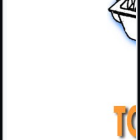
NAS Ricondizionato
PowerLine
Ripetitore WiFi

Router

Scheda di Rete

Switch POE
Switch Rete

VOIP

WiFi

Access Point
Mostra tutti i prodotti
Uso Esterno
Uso Interno
WiFi
Mostra tutti i prodotti
PCI
PCI-Express
USB
VOIP
Mostra tutti i prodotti
Adattatori
Telefoni
Router
Mostra tutti i prodotti