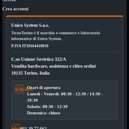

Pendrive

Crea account
SD - Micro SD
Notebook
Mostra tutti i prodotti
Unico System S.a.s.
SODDR
SODDR2
TecnoTorino è il marchio e-commerce e laboratorio
SODDR3
informatico di Unico System.
SODDR4
P.IVA IT10164410010
SODDR5
Desktop
Mostra tutti i prodotti
C.so Unione Sovietica 322/A
DDR4
Vendita hardware, assistenza e ritiro ordini
DDR4 Dual Channel
10135 Torino, Italia
DDR5
Pendrive
Mostra tutti i prodotti
Orari di apertura
schedule
Sicurezza
Type C
Lunedì - Venerdì: 08:30 - 12:30 / 14:30 -
USB 3.0
18:30
Sabato: 08:30 - 12:30
Monitor
Mostra tutti i prodotti
Domenica: chiuso
Accessori
Mouse
Mostra tutti i prodotti
phone
011 20.77.662