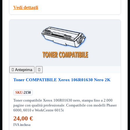
ChipSet
Hard Disk
Vedi dettagli
Ventole

Ventole CPU
Ventole
Mostra tutti i prodotti
40x40
50x50
60x60
70x70
80x80
92x92
120x120
140x140

Anteprima

Cavi
Toner COMPATIBILE Xerox 106R01630 Nero 2K
PCI
Viti
SKU:
2150
Supporti
Mostra tutti i prodotti
Toner compatibile Xerox 106R01630 nero, stampa fino a 2.000
CDROM
pagine con qualità professionale. Compatibile con modelli Phaser
DVD-R
6000, 6010 e WorkCentre 6015i
DVD+R
24,00 €
Contenitori
Mostra tutti i prodotti
IVA inclusa
Hard Disk