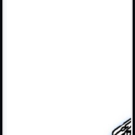
Monitor

Mouse

Networking

Pulizia

Schede

Software

Speaker

Stampanti

Supporti

Tablet

Tastiere

UPS

Varie
Webcam
Networking
Mostra tutti i prodotti
Access Point

Antenne WiFi
Firewall
NAS