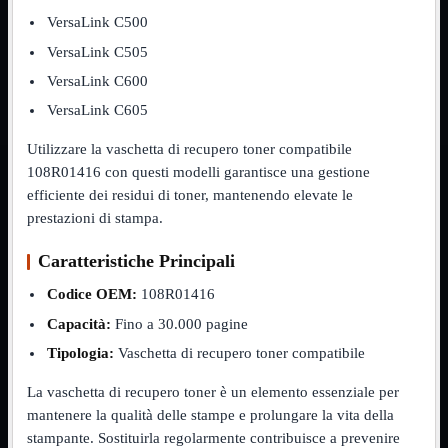
NVMe to PCIe
VersaLink C500
NVMe to USB3
VersaLink C505
Parallela to Seriale
PS2
VersaLink C600
Seriale to Parallela
Switch USB2
VersaLink C605
USB
USB Type-C
Utilizzare la vaschetta di recupero toner compatibile
USB2 Interni
108R01416 con questi modelli garantisce una gestione
USB3 Interni
efficiente dei residui di toner, mantenendo elevate le
VGA to LAN
prestazioni di stampa.
Laboratorio
Mostra tutti i prodotti
Alimentazione
Caratteristiche Principali
Cavi Test
Colla
Codice OEM:
108R01416
Detergenti
Magnetizzatori
Capacità:
Fino a 30.000 pagine
Misuratori
Tipologia:
Vaschetta di recupero toner compatibile
Misurazione
Nastro
La vaschetta di recupero toner è un elemento essenziale per
Saldatura
Spray
mantenere la qualità delle stampe e prolungare la vita della
Taglio
stampante. Sostituirla regolarmente contribuisce a prevenire
Utensili