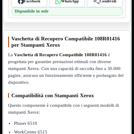
Facebook
WhatsApp
Condividi
VGA
Mostra tutti i prodotti
Disponibile in sede
Maschio-Femmina
Maschio-Maschio
Sdoppiatore
Splitter
VGA to HDMI
Vaschetta di Recupero Compatibile 108R01416
Dati
Mostra tutti i prodotti
per Stampanti Xerox
E-Sata
Sas
La
Vaschetta di Recupero Compatibile 108R01416
è
Sata
progettata per garantire prestazioni ottimali con diverse
stampanti Xerox. Con una capacità di raccolta fino a 30.000
Prolunga
Mostra tutti i prodotti
EPS
pagine, assicura un funzionamento efficiente e prolungato del
dispositivo.
USB3
Mostra tutti i prodotti
Dati
Compatibilità con Stampanti Xerox
Micro
Prolunga
Questo componente è compatibile con i seguenti modelli di
Adattatore
Mostra tutti i prodotti
stampanti Xerox:
CDROM to Hard Disk
IDE to SATA
Phaser 6510
m2 to SATA
WorkCentre 6515
NVMe to MacBook