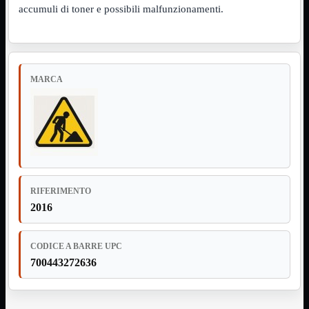
accumuli di toner e possibili malfunzionamenti.
Assemblaggio
Mostra tutti i prodotti
Basette
Binari Hard Disk
Fascette
Guaina Termorestringente
MARCA
Pasta Termica
Staffa

Staffa
Mostra tutti i prodotti
E-Sata
Parallela
Seriale
USB
RIFERIMENTO
UPS
Mostra tutti i prodotti
2016
Batterie
Cavi Alimentazione
Connettori
Gruppi
CODICE A BARRE UPC
Multiprese
700443272636
Alimentatori
Mostra tutti i prodotti
5Volts