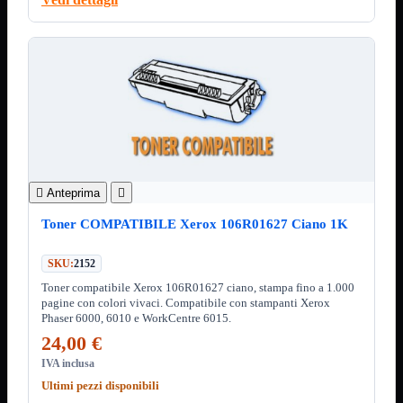
3.0
Type C
Stampanti
Mostra tutti i prodotti
Etichettatrici
Inkjet

Laser

Inkjet
Mostra tutti i prodotti
Multifunzione
Laser
Mostra tutti i prodotti

Anteprima

BN
Toner COMPATIBILE Xerox 106R01627 Ciano 1K
Cabinet
Mostra tutti i prodotti
Con Alimentatore
Senza Alimentatore
SKU:
2152
Toner compatibile Xerox 106R01627 ciano, stampa fino a 1.000
Speaker
Mostra tutti i prodotti
pagine con colori vivaci. Compatibile con stampanti Xerox
Alimentazione USB
Phaser 6000, 6010 e WorkCentre 6015.
Microfono
24,00 €
Portatili Bluetooth
Sistema 2.1
IVA inclusa
Ultimi pezzi disponibili
Dissipatori
Mostra tutti i prodotti