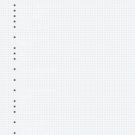
Maschio-Femmina
Maschio-Maschio
Sdoppiatore
Splitter
VGA to HDMI
Dati
Mostra tutti i
prodotti
E-Sata
Sas
Sata
Prolunga
Mostra tutti
i prodotti
EPS
USB3
Mostra tutti i
prodotti
Dati
Micro
Prolunga
Adattatore
Mostra
tutti i prodotti
CDROM to Hard