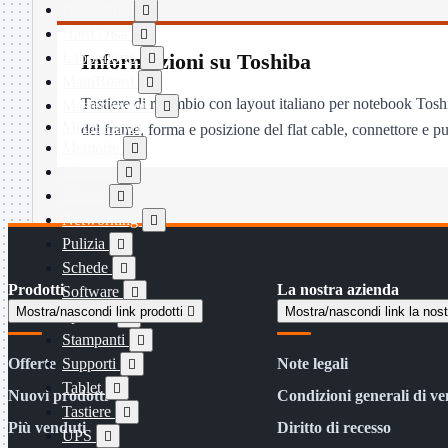
Dissipatori

Hard Disk

Laboratorio
Informazioni su Toshiba

MainBoard

Tastiere di ricambio con layout italiano per notebook Tosh
Masterizzatori

MediaPlayer
del frame, forma e posizione del flat cable, connettore e pu
Memorie

Monitor

Mouse

Networking

Pulizia

Schede

Prodotti
La nostra azienda
Software

Mostra/nascondi link prodotti

Mostra/nascondi link la nos
Speaker

Stampanti

Offerte
Supporti
Note legali

Tablet

Nuovi prodotti
Condizioni generali di ve
Tastiere

Più venduti
Diritto di recesso
UPS
