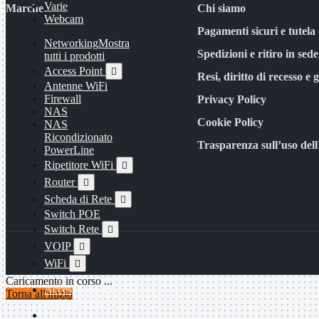
Varie
Marche
Chi siamo
Webcam
Pagamenti sicuri e tutela 
Networking
Mostra
Spedizioni e ritiro in sede
tutti i prodotti
Access Point

Resi, diritto di recesso e 
Antenne WiFi
Firewall
Privacy Policy
NAS
Cookie Policy
NAS
Ricondizionato
Trasparenza sull’uso del
PowerLine
Ripetitore WiFi

Router

Scheda di Rete

Switch POE
Switch Rete

VOIP

WiFi

Caricamento in corso ...
Access Point
Mostra
Torna all'inizio
tutti i prodotti
Uso Esterno