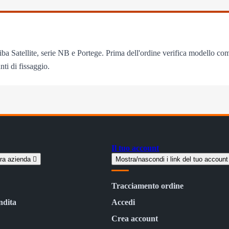
iba Satellite, serie NB e Portege. Prima dell'ordine verifica modello co
nti di fissaggio.
Il tuo account
tra azienda

Mostra/nascondi i link del tuo accoun
Tracciamento ordine
ndita
Accedi
Crea account