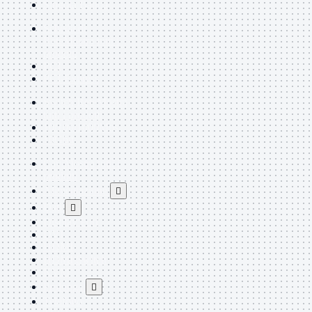
Singola Banda
Scheda di
Rete
Mostra tutti i
prodotti
PCI
PCI-Express
Switch Rete
Mostra
tutti i prodotti
10/100/1000Mps
10Gbit
Cavi
Mostra tutti i
prodotti
Alimentazione

Dati

Display Port
DVI
HDMI
HDMI Switch
KVM
Prolunga

Telefono