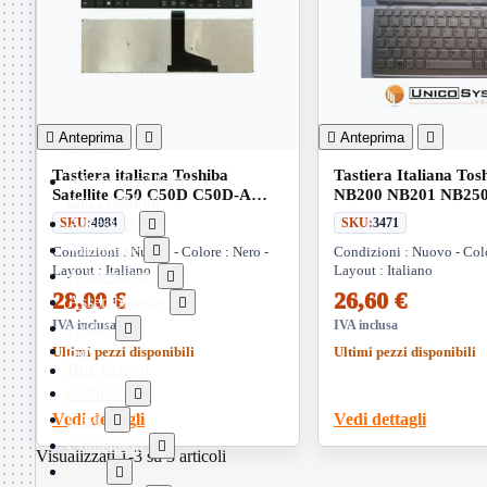
Telefoni

Videosorveglianza

Domotica
Mostra
tutti i prodotti

Anteprima


Anteprima

ZigBee
Tastiera italiana Toshiba
Tastiera Italiana Tos
Informatica
Mostra
Satellite C50 C50D C50D-A
NB200 NB201 NB25
tutti i prodotti
C50-A C55 C55D-A C55-A
NB300 NB305 NB500 
Accessori
SKU:
4084
SKU:
3471

Adattatore

Condizioni : Nuovo - Colore : Nero -
Condizioni : Nuovo - Color
Layout : Italiano
Layout : Italiano
Alimentatori

28,00 €
26,60 €
Assemblaggio

IVA inclusa
IVA inclusa
Audio

Bay
Ultimi pezzi disponibili
Ultimi pezzi disponibili
Box Esterni
Cabinet

Vedi dettagli
Cavi
Vedi dettagli

Contenitori

Visualizzati 1-3 su 3 articoli
CPU
