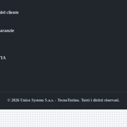
del cliente
garanzie
l’IA
© 2026 Unico System S.a.s. - TecnoTorino. Tutti i diritti riservati.