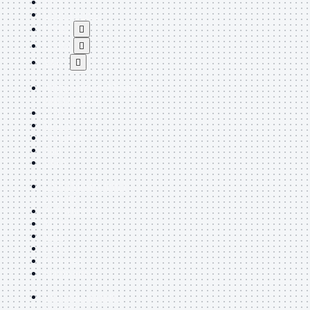
TEST
USB Type-C
USB2

USB3

VGA

Alimentazione
Mostra
tutti i prodotti
220Volt
Molex
Prolunga
Sata
VGA
USB2
Mostra tutti i
prodotti
A/A Maschio
Micro
Mini
OTG
Prolunga
Stampante
VGA
Mostra tutti i
prodotti