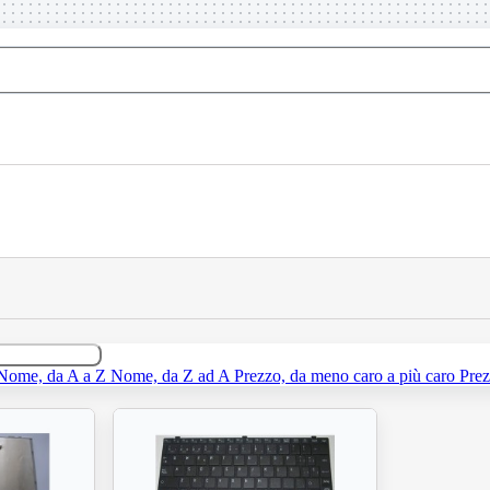
Nome, da A a Z
Nome, da Z ad A
Prezzo, da meno caro a più caro
Prez