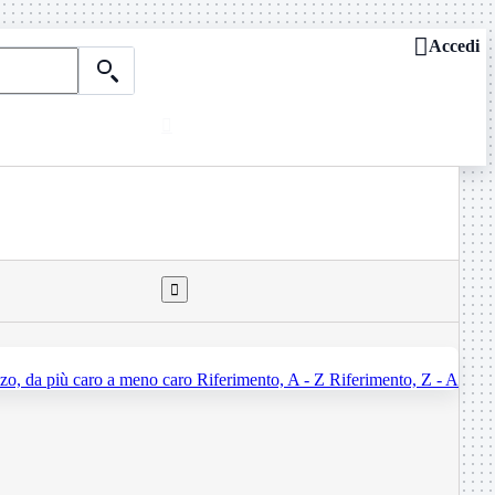

Accedi

Chi siamo
ASSISTENZA REMOTA

Dove siamo
Contattaci
Guide e news

zo, da più caro a meno caro
Riferimento, A - Z
Riferimento, Z - A