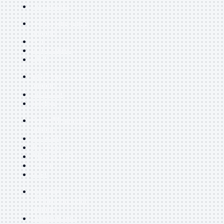
Uso Interno
WiFi
Mostra tutti i
prodotti
PCI
PCI-Express
USB
VOIP
Mostra tutti i
prodotti
Adattatori
Telefoni
Router
Mostra tutti i
prodotti
3G WiFi
4G WiFi
ADSL2 WiFi
Cablati
WiFi
Ripetitore
WiFi
Mostra tutti i
prodotti
Doppia Banda