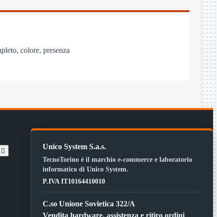
mpleto, colore, presenza
Unico System S.a.s.
t

TecnoTorino è il marchio e-commerce e laboratorio
informatico di Unico System.
P.IVA IT10164410010
C.so Unione Sovietica 322/A
Vendita hardware, assistenza e ritiro ordini