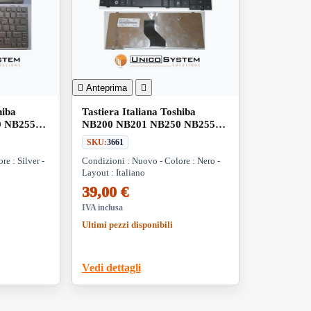

Anteprima

hiba
Tastiera Italiana Toshiba
0 NB255
NB200 NB201 NB250 NB255
Silver
NB300 NB305 NB500 NB505 /
SKU:
3661
Portege T110 / T115 Series
e : Silver -
Condizioni : Nuovo - Colore : Nero -
NB500 Nero
Layout : Italiano
39,00 €
IVA inclusa
Ultimi pezzi disponibili
Vedi dettagli