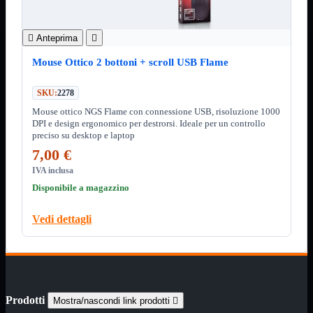

Pendrive

SD - Micro SD

Anteprima

Notebook
Mostra tutti i prodotti
Mouse Ottico 2 bottoni + scroll USB Flame
SODDR
SODDR2
SODDR3
SKU:
2278
SODDR4
Mouse ottico NGS Flame con connessione USB, risoluzione 1000
SODDR5
DPI e design ergonomico per destrorsi. Ideale per un controllo
preciso su desktop e laptop
Desktop
Mostra tutti i prodotti
7,00 €
DDR4
DDR4 Dual Channel
IVA inclusa
DDR5
Disponibile a magazzino
Pendrive
Mostra tutti i prodotti
Sicurezza
Vedi dettagli
Type C
USB 3.0
Monitor
Mostra tutti i prodotti
Accessori
Prodotti
Mouse
Mostra tutti i prodotti
Mostra/nascondi link prodotti
