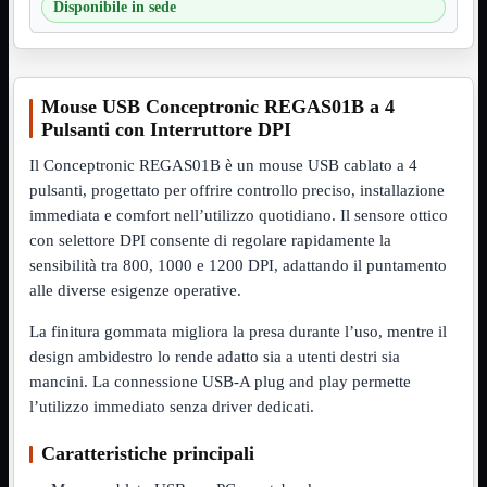
Disponibile in sede
VGA
Mostra tutti i prodotti
Maschio-Femmina
Maschio-Maschio
Sdoppiatore
Splitter
Mouse USB Conceptronic REGAS01B a 4
VGA to HDMI
Pulsanti con Interruttore DPI
Dati
Mostra tutti i prodotti
Il Conceptronic REGAS01B è un mouse USB cablato a 4
E-Sata
pulsanti, progettato per offrire controllo preciso, installazione
Sas
immediata e comfort nell’utilizzo quotidiano. Il sensore ottico
Sata
con selettore DPI consente di regolare rapidamente la
Prolunga
Mostra tutti i prodotti
sensibilità tra 800, 1000 e 1200 DPI, adattando il puntamento
EPS
alle diverse esigenze operative.
USB3
Mostra tutti i prodotti
Dati
La finitura gommata migliora la presa durante l’uso, mentre il
Micro
design ambidestro lo rende adatto sia a utenti destri sia
Prolunga
mancini. La connessione USB-A plug and play permette
l’utilizzo immediato senza driver dedicati.
Adattatore
Mostra tutti i prodotti
CDROM to Hard Disk
IDE to SATA
Caratteristiche principali
m2 to SATA
NVMe to MacBook