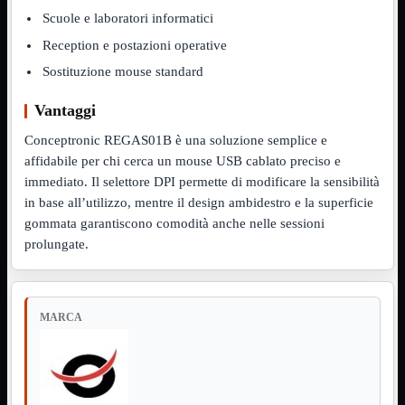
12Volt
Scuole e laboratori informatici
220Volt
Reception e postazioni operative
Pulizia
Mostra tutti i prodotti
Sostituzione mouse standard
Salviette
Spray
Vantaggi
Accessori
Mostra tutti i prodotti
Borse Notebook
Conceptronic REGAS01B è una soluzione semplice e

Docking Station
affidabile per chi cerca un mouse USB cablato preciso e
HUB USB

immediato. Il selettore DPI permette di modificare la sensibilità
Joypad Joystick
in base all’utilizzo, mentre il design ambidestro e la superficie
Lettore di Memorie
gommata garantiscono comodità anche nelle sessioni
Lettori Barcode
prolungate.
Supporti Notebook
Supporti PC
Borse Notebook
Mostra tutti i prodotti
da 12" a 15,6"
MARCA
meno di 12"
superiore a 15,6"
HUB USB
Mostra tutti i prodotti
2.0