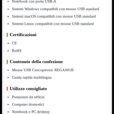
Notebook

Notebook con porta USB-A
PC

Sistemi Windows compatibili con mouse USB standard
Tablet
Sistemi macOS compatibili con mouse USB standard
USB

Sistemi Linux compatibili con mouse USB standard
Notebook
Mostra tutti i prodotti
ACER
Certificazioni
APPLE
ASUS
CE
DELL
HP
RoHS
IBM/LENOVO
MICROSOFT
Contenuto della confezione
SAMSUNG
SONY
Mouse USB Conceptronic REGAS01B
TOSHIBA
Universali
Guida rapida multilingua
PC
Mostra tutti i prodotti
Utilizzo consigliato
ATX 3.0
ATX Certificati
Postazioni da ufficio
ATX Standard
MICRO-ATX
Computer domestici
Notebook e PC desktop
USB
Mostra tutti i prodotti