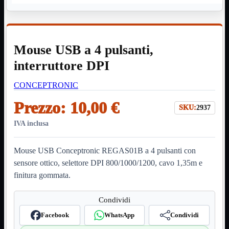
HDMI Switch
KVM
Prolunga

Telefono
TEST
Mouse USB a 4 pulsanti,
USB Type-C
USB2
interruttore DPI

USB3

CONCEPTRONIC
VGA

Prezzo:
10,00 €
Alimentazione
Mostra tutti i prodotti
SKU:
2937
220Volt
Molex
IVA inclusa
Prolunga
Sata
Mouse USB Conceptronic REGAS01B a 4 pulsanti con
VGA
sensore ottico, selettore DPI 800/1000/1200, cavo 1,35m e
USB2
Mostra tutti i prodotti
finitura gommata.
A/A Maschio
Micro
Mini
Condividi
OTG
Prolunga
Facebook
WhatsApp
Condividi
Stampante