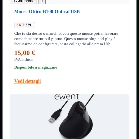

Anteprima

Custodie
Supporti
Mouse Ottico B100 Optical USB
Software
Mostra tutti i prodotti
Antivirus
SKU:
3291
Controllo Parentale
Che tu sia destro o mancino, con questo mouse potrai lavorare
Gestionale
comodamente tutto il giorno. Questo mouse plug-and-play è
Licenza Digitale
facilissimo da configurare, basta collegarlo alla presa Usb
Sistemi Operativi
15,00 €
Hard Disk
Mostra tutti i prodotti
IVA inclusa
Esterni
Disponibile a magazzino
Sata 2,5
Sata 3,5
Sata 3,5 Server
Vedi dettagli
SSD 2,5
SSD Esterni
SSD M.2
SSD NVMe
Tastiere
Mostra tutti i prodotti
Bluetooth
Gomma
Illuminate
Kit 2 in 1