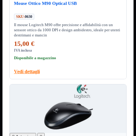
Minuteria
Mouse Ottico M90 Optical USB
Porta CD
CPU
Mostra tutti i prodotti
SKU:
0630
AMD

Il mouse Logitech M90 offre precisione e affidabilità con un
sensore ottico da 1000 DPI e design ambidestro, ideale per utenti
INTEL

destrimani e mancin
AMD
Mostra tutti i prodotti
15,00 €
AM4
IVA inclusa
AM5
Disponibile a magazzino
INTEL
Mostra tutti i prodotti
Socket 1700
Vedi dettagli
Socket 1851
Audio
Mostra tutti i prodotti
Auricolari
Cuffie Bluetooth
Cuffie Microfono
PCI Audio
USB Audio
Tablet
Mostra tutti i prodotti
4G-LTE
Accessori