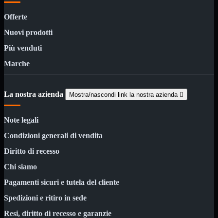
Bluetooth
Mini
Offerte
Tappetino
USB
Nuovi prodotti
Wireless
Più venduti
Schede
Mostra tutti i prodotti
Controller Hard Disk
Marche
PCI Firewire
PCI Parallela
PCI Seriale/Paral
La nostra azienda
Mostra/nascondi link la nostra azienda

PCI USB
PCI-E Firewire
PCI-E Seriale/Paral
Note legali
PCI-E USB 3.0
VGA
Condizioni generali di vendita
Cablaggio Rete
Mostra tutti i prodotti
Diritto di recesso
Cablaggio telefonico RJ11
Cavi di rete
Chi siamo

Connettori e prese di rete

Pagamenti sicuri e tutela del cliente
Fibra ottica e SFP

Spedizioni e ritiro in sede
Pannelli rack

Rack 10" e 19"
Resi, diritto di recesso e garanzie
