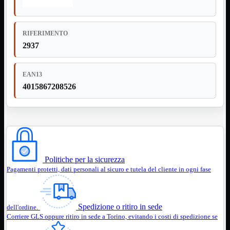
3.0
Type C
Stampanti
Mostra tutti i prodotti
RIFERIMENTO
Etichettatrici
2937
Inkjet

Laser

EAN13
Inkjet
Mostra tutti i prodotti
4015867208526
Multifunzione
Laser
Mostra tutti i prodotti
BN
Cabinet
Mostra tutti i prodotti
Con Alimentatore
Senza Alimentatore
Politiche per la sicurezza
Speaker
Mostra tutti i prodotti
Pagamenti protetti, dati personali al sicuro e tutela del cliente in ogni fase
Alimentazione USB
Microfono
Portatili Bluetooth
Sistema 2.1
Spedizione o ritiro in sede
dell'ordine.
Corriere GLS oppure ritiro in sede a Torino, evitando i costi di spedizione se
Dissipatori
Mostra tutti i prodotti