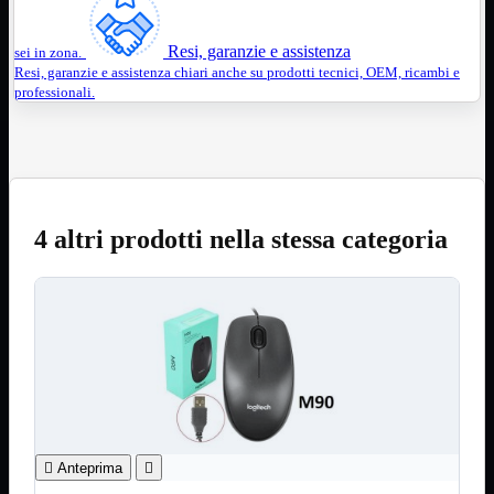
ChipSet
Hard Disk
Ventole

Resi, garanzie e assistenza
sei in zona.
Ventole CPU
Resi, garanzie e assistenza chiari anche su prodotti tecnici, OEM, ricambi e
professionali.
Ventole
Mostra tutti i prodotti
40x40
50x50
60x60
70x70
80x80
92x92
4 altri prodotti nella stessa categoria
120x120
140x140
Cavi
PCI
Viti
Supporti
Mostra tutti i prodotti
CDROM
DVD-R
DVD+R
Contenitori
Mostra tutti i prodotti

Anteprima

Hard Disk