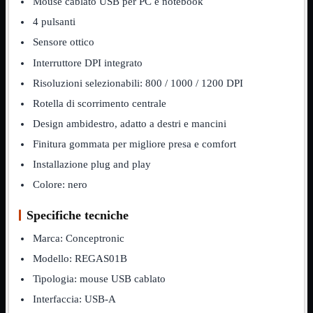
Mouse cablato USB per PC e notebook
NVMe to PCIe
4 pulsanti
NVMe to USB3
Parallela to Seriale
Sensore ottico
PS2
Seriale to Parallela
Interruttore DPI integrato
Switch USB2
Risoluzioni selezionabili: 800 / 1000 / 1200 DPI
USB
USB Type-C
Rotella di scorrimento centrale
USB2 Interni
Design ambidestro, adatto a destri e mancini
USB3 Interni
VGA to LAN
Finitura gommata per migliore presa e comfort
Laboratorio
Mostra tutti i prodotti
Installazione plug and play
Alimentazione
Colore: nero
Cavi Test
Colla
Detergenti
Specifiche tecniche
Magnetizzatori
Misuratori
Marca: Conceptronic
Misurazione
Modello: REGAS01B
Nastro
Saldatura
Tipologia: mouse USB cablato
Spray
Taglio
Interfaccia: USB-A
Utensili