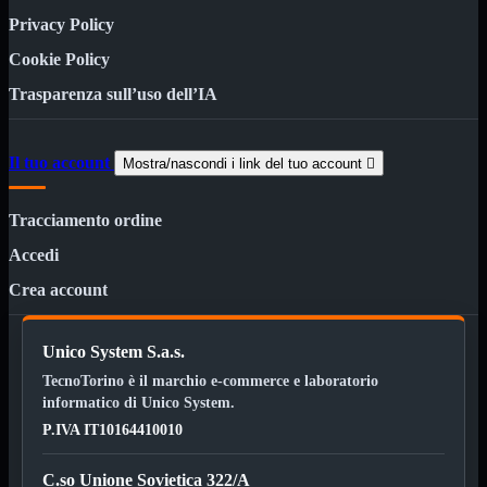
Strumenti per cablaggio
Privacy Policy
Cavi di rete
Mostra tutti i prodotti
Cookie Policy
Cavi in matassa
Cavi patch Cat 5e
Trasparenza sull’uso dell’IA
Cavi patch Cat 6
Cavi patch Cat 6A Slim
Il tuo account
Rack 10" e 19"
Mostra tutti i prodotti
Mostra/nascondi i link del tuo account

Accessori rack
Armadi rack
Tracciamento ordine
Chassis rack 19"
Mensole rack
Accedi
Multiprese rack (PDU)
Crea account
Pannelli rack
Mostra tutti i prodotti
Pannelli ciechi rack
Pannelli Passacavi
Unico System S.a.s.
Patch panel RJ45
TecnoTorino è il marchio e-commerce e laboratorio
Connettori e prese di rete
Mostra tutti i
informatico di Unico System.
prodotti
P.IVA IT10164410010
Connettori RJ45 e accessori
Prese, frutti e scatole RJ45
C.so Unione Sovietica 322/A