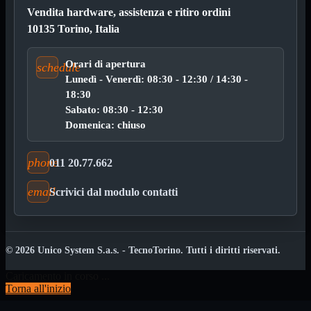
Fibra ottica e SFP
Mostra tutti i prodotti
Vendita hardware, assistenza e ritiro ordini
Cavi Fibra Ottica
Moduli SFP e media converter
10135 Torino, Italia
Elettricita
Mostra tutti i prodotti
Orari di apertura
Adattatori
schedule

Lunedì - Venerdì: 08:30 - 12:30 / 14:30 -
Alimentatori

18:30
Audio

Sabato: 08:30 - 12:30
Batterie

Domenica: chiuso
Campanelli

Inverter

phone
011 20.77.662
Lampadine

Multipresa

email
Scrivici dal modulo contatti
Prolunga
Protezione

Risparmio Energetico
Spina
© 2026 Unico System S.a.s. - TecnoTorino. Tutti i diritti riservati.
Telecomandi

VideoTV

Caricamento in corso ...
Torna all'inizio
Audio
Mostra tutti i prodotti
Jack