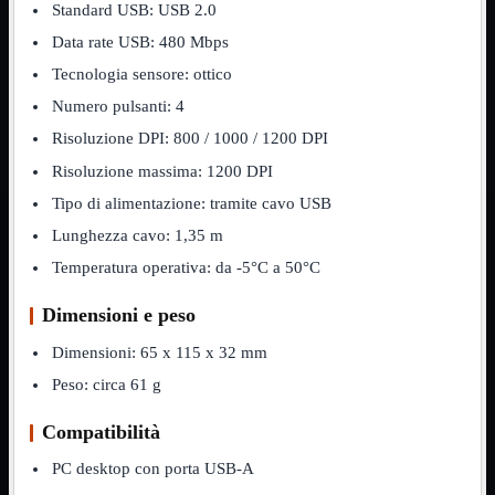
Standard USB: USB 2.0
Assemblaggio
Mostra tutti i prodotti
Data rate USB: 480 Mbps
Basette
Tecnologia sensore: ottico
Binari Hard Disk
Fascette
Numero pulsanti: 4
Guaina Termorestringente
Pasta Termica
Risoluzione DPI: 800 / 1000 / 1200 DPI
Staffa

Risoluzione massima: 1200 DPI
Staffa
Mostra tutti i prodotti
Tipo di alimentazione: tramite cavo USB
E-Sata
Lunghezza cavo: 1,35 m
Parallela
Seriale
Temperatura operativa: da -5°C a 50°C
USB
Dimensioni e peso
UPS
Mostra tutti i prodotti
Batterie
Dimensioni: 65 x 115 x 32 mm
Cavi Alimentazione
Connettori
Peso: circa 61 g
Gruppi
Multiprese
Compatibilità
Alimentatori
Mostra tutti i prodotti
PC desktop con porta USB-A
5Volts