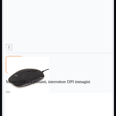
Informatica
Mostra tutti i prodotti
Accessori

Adattatore

Alimentatori

Assemblaggio

Audio

Bay

Box Esterni
Cabinet

Cavi

Contenitori

CPU

Dissipatori

Mouse USB a 4 pulsanti, interruttore DPI immagini
Hard Disk

Laboratorio

MainBoard

Masterizzatori

MediaPlayer
Memorie
