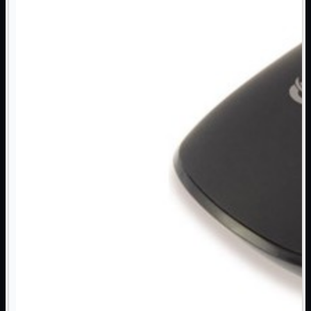
NAS Ricondizionato
PowerLine
Ripetitore WiFi

Router

Scheda di Rete

Switch POE
Switch Rete

VOIP

WiFi

Access Point
Mostra tutti i prodotti
Uso Esterno
Uso Interno
WiFi
Mostra tutti i prodotti
PCI
PCI-Express
USB
VOIP
Mostra tutti i prodotti
Adattatori
Telefoni
Router
Mostra tutti i prodotti