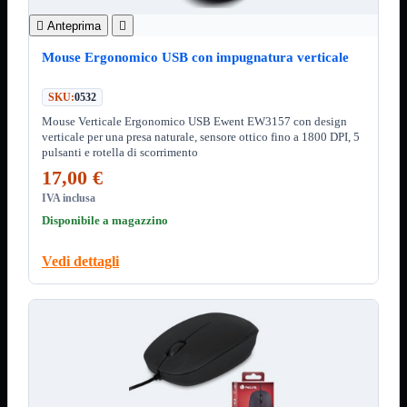
Kit Wireless
Kit Wireless con Touch

Anteprima

Mini
USB
Mouse Ergonomico USB con impugnatura verticale
MainBoard
Mostra tutti i prodotti
SKU:
0532
AMD

Mouse Verticale Ergonomico USB Ewent EW3157 con design
INTEL

verticale per una presa naturale, sensore ottico fino a 1800 DPI, 5
pulsanti e rotella di scorrimento
AMD
Mostra tutti i prodotti
AM4
17,00 €
AM5
IVA inclusa
Disponibile a magazzino
INTEL
Mostra tutti i prodotti
1700
Vedi dettagli
Masterizzatori
Mostra tutti i prodotti
Blu-Ray
Esterni
Interni
Notebook
Memorie
Mostra tutti i prodotti
Desktop

Notebook